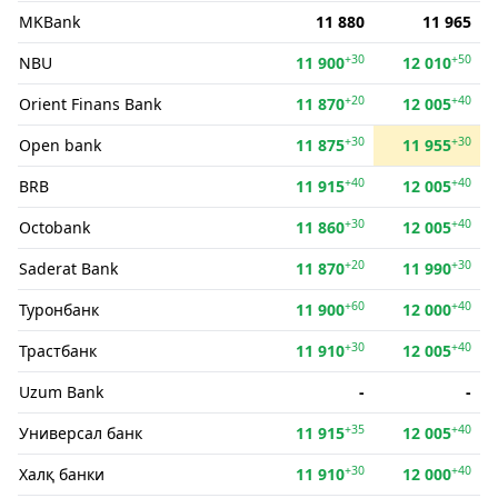
MKBank
11 880
11 965
+30
+50
NBU
11 900
12 010
+20
+40
Orient Finans Bank
11 870
12 005
+30
+30
Open bank
11 875
11 955
+40
+40
BRB
11 915
12 005
+30
+40
Octobank
11 860
12 005
+20
+30
Saderat Bank
11 870
11 990
+60
+40
Туронбанк
11 900
12 000
+30
+40
Трастбанк
11 910
12 005
Uzum Bank
-
-
+35
+40
Универсал банк
11 915
12 005
+30
+40
Халқ банки
11 910
12 000