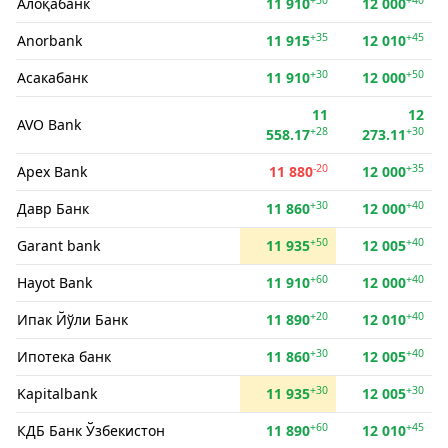
Алоқабанк
11 910
12 000
+35
+45
Anorbank
11 915
12 010
+30
+50
Асакабанк
11 910
12 000
11
12
AVO Bank
+28
+30
558.17
273.11
-20
+35
Apex Bank
11 880
12 000
+30
+40
Давр Банк
11 860
12 000
+50
+40
Garant bank
11 935
12 005
+60
+40
Hayot Bank
11 910
12 000
+20
+40
Ипак Йўли Банк
11 890
12 010
+30
+40
Ипотека банк
11 860
12 005
+30
+30
Kapitalbank
11 935
12 005
+60
+45
КДБ Банк Ўзбекистон
11 890
12 010