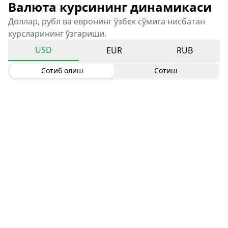
Валюта курсининг динамикаси
Доллар, рубл ва евронинг ўзбек сўмига нисбатан
курсларининг ўзгариши.
USD
EUR
RUB
Сотиб олиш
Сотиш