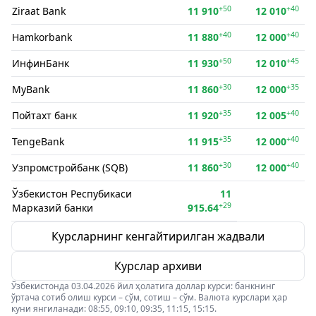
+50
+40
Ziraat Bank
11 910
12 010
+40
+40
Hamkorbank
11 880
12 000
+50
+45
ИнфинБанк
11 930
12 010
+30
+35
MyBank
11 860
12 000
+35
+40
Пойтахт банк
11 920
12 005
+35
+40
TengeBank
11 915
12 000
+30
+40
Узпромстройбанк (SQB)
11 860
12 000
Ўзбекистон Респубикаси
11
+29
Марказий банки
915.64
Курсларнинг кенгайтирилган жадвали
Курслар архиви
Ўзбекистонда 03.04.2026 йил ҳолатига доллар курси: банкнинг
ўртача сотиб олиш курси – сўм, сотиш – сўм. Валюта курслари ҳар
куни янгиланади: 08:55, 09:10, 09:35, 11:15, 15:15.