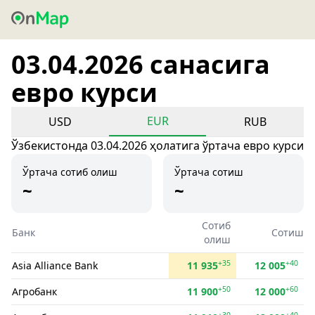
03.04.2026 санасига
евро курси
EUR
USD
RUB
Ўзбекистонда 03.04.2026 ҳолатига ўртача евро курси
Ўртача сотиб олиш
Ўртача сотиш
~
~
Сотиб
Банк
Сотиш
олиш
+35
+40
Asia Alliance Bank
11 935
12 005
+50
+60
Агробанк
11 900
12 000
+30
+40