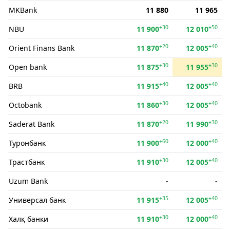
MKBank
11 880
11 965
+30
+50
NBU
11 900
12 010
+20
+40
Orient Finans Bank
11 870
12 005
+30
+30
Open bank
11 875
11 955
+40
+40
BRB
11 915
12 005
+30
+40
Octobank
11 860
12 005
+20
+30
Saderat Bank
11 870
11 990
+60
+40
Туронбанк
11 900
12 000
+30
+40
Трастбанк
11 910
12 005
Uzum Bank
-
-
+35
+40
Универсал банк
11 915
12 005
+30
+40
Халқ банки
11 910
12 000