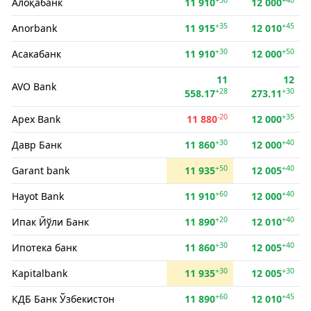
Алоқабанк
11 910
12 000
+35
+45
Anorbank
11 915
12 010
+30
+50
Асакабанк
11 910
12 000
11
12
AVO Bank
+28
+30
558.17
273.11
-20
+35
Apex Bank
11 880
12 000
+30
+40
Давр Банк
11 860
12 000
+50
+40
Garant bank
11 935
12 005
+60
+40
Hayot Bank
11 910
12 000
+20
+40
Ипак Йўли Банк
11 890
12 010
+30
+40
Ипотека банк
11 860
12 005
+30
+30
Kapitalbank
11 935
12 005
+60
+45
КДБ Банк Ўзбекистон
11 890
12 010