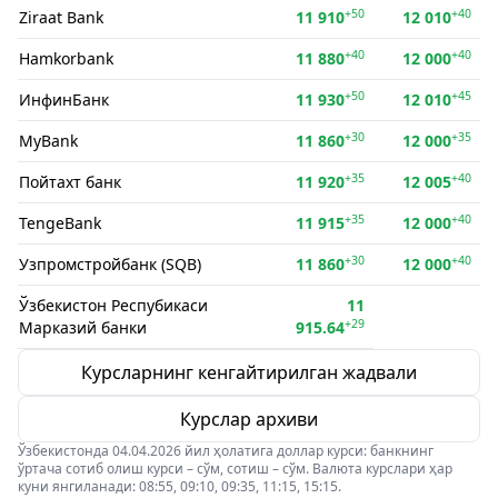
+50
+40
Ziraat Bank
11 910
12 010
+40
+40
Hamkorbank
11 880
12 000
+50
+45
ИнфинБанк
11 930
12 010
+30
+35
MyBank
11 860
12 000
+35
+40
Пойтахт банк
11 920
12 005
+35
+40
TengeBank
11 915
12 000
+30
+40
Узпромстройбанк (SQB)
11 860
12 000
Ўзбекистон Респубикаси
11
+29
Марказий банки
915.64
Курсларнинг кенгайтирилган жадвали
Курслар архиви
Ўзбекистонда 04.04.2026 йил ҳолатига доллар курси: банкнинг
ўртача сотиб олиш курси – сўм, сотиш – сўм. Валюта курслари ҳар
куни янгиланади: 08:55, 09:10, 09:35, 11:15, 15:15.