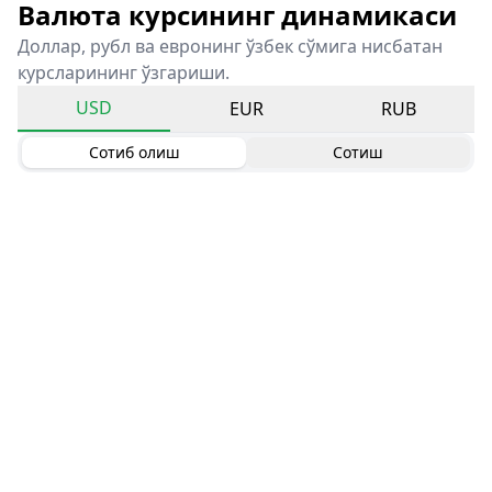
Валюта курсининг динамикаси
Доллар, рубл ва евронинг ўзбек сўмига нисбатан
курсларининг ўзгариши.
USD
EUR
RUB
Сотиб олиш
Сотиш