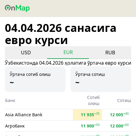
04.04.2026 санасига
евро курси
EUR
USD
RUB
Ўзбекистонда 04.04.2026 ҳолатига ўртача евро курси
Ўртача сотиб олиш
Ўртача сотиш
~
~
Сотиб
Банк
Сотиш
олиш
+35
+40
Asia Alliance Bank
11 935
12 005
+50
+60
Агробанк
11 900
12 000
+30
+40