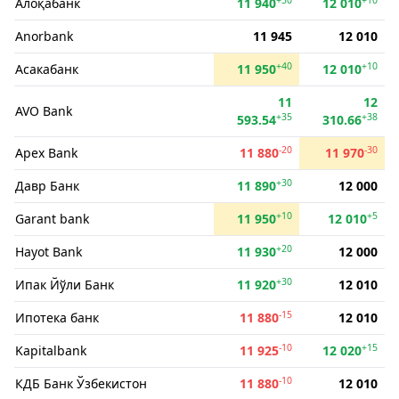
Алоқабанк
11 940
12 010
Anorbank
11 945
12 010
+40
+10
Асакабанк
11 950
12 010
11
12
AVO Bank
+35
+38
593.54
310.66
-20
-30
Apex Bank
11 880
11 970
+30
Давр Банк
11 890
12 000
+10
+5
Garant bank
11 950
12 010
+20
Hayot Bank
11 930
12 000
+30
Ипак Йўли Банк
11 920
12 010
-15
Ипотека банк
11 880
12 010
-10
+15
Kapitalbank
11 925
12 020
-10
КДБ Банк Ўзбекистон
11 880
12 010