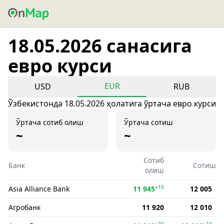
18.05.2026 санасига
евро курси
EUR
USD
RUB
Ўзбекистонда 18.05.2026 ҳолатига ўртача евро курси
Ўртача сотиб олиш
Ўртача сотиш
~
~
Сотиб
Банк
Сотиш
олиш
+10
Asia Alliance Bank
11 945
12 005
Агробанк
11 920
12 010
+30
+10