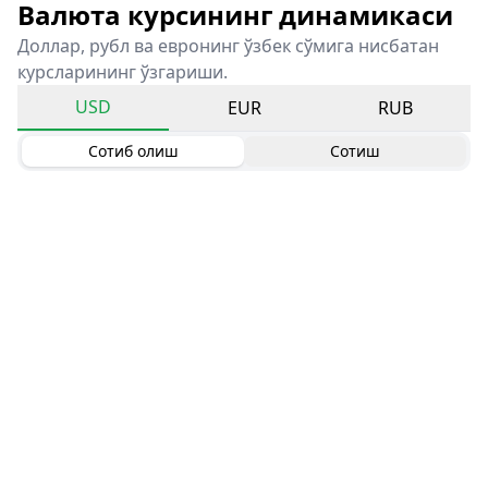
Валюта курсининг динамикаси
Доллар, рубл ва евронинг ўзбек сўмига нисбатан
курсларининг ўзгариши.
USD
EUR
RUB
Сотиб олиш
Сотиш