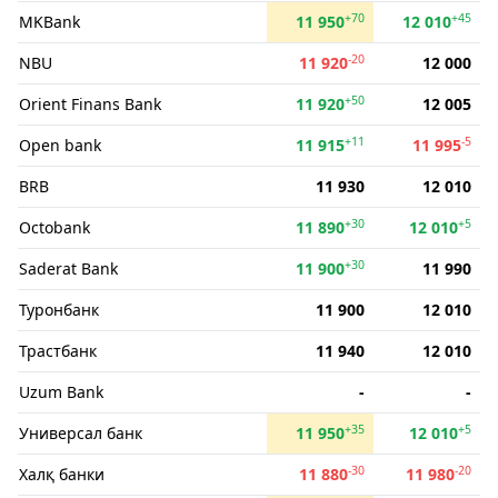
+70
+45
MKBank
11 950
12 010
-20
NBU
11 920
12 000
+50
Orient Finans Bank
11 920
12 005
+11
-5
Open bank
11 915
11 995
BRB
11 930
12 010
+30
+5
Octobank
11 890
12 010
+30
Saderat Bank
11 900
11 990
Туронбанк
11 900
12 010
Трастбанк
11 940
12 010
Uzum Bank
-
-
+35
+5
Универсал банк
11 950
12 010
-30
-20
Халқ банки
11 880
11 980