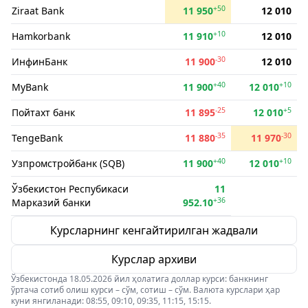
+50
Ziraat Bank
11 950
12 010
+10
Hamkorbank
11 910
12 010
-30
ИнфинБанк
11 900
12 010
+40
+10
MyBank
11 900
12 010
-25
+5
Пойтахт банк
11 895
12 010
-35
-30
TengeBank
11 880
11 970
+40
+10
Узпромстройбанк (SQB)
11 900
12 010
Ўзбекистон Респубикаси
11
+36
Марказий банки
952.10
Курсларнинг кенгайтирилган жадвали
Курслар архиви
Ўзбекистонда 18.05.2026 йил ҳолатига доллар курси: банкнинг
ўртача сотиб олиш курси – сўм, сотиш – сўм. Валюта курслари ҳар
куни янгиланади: 08:55, 09:10, 09:35, 11:15, 15:15.