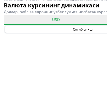
Валюта курсининг динамикаси
Доллар, рубл ва евронинг ўзбек сўмига нисбатан курс
USD
Сотиб олиш