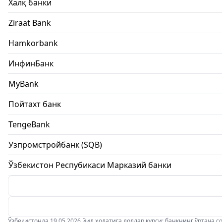
Халқ банки
Ziraat Bank
Hamkorbank
ИнфинБанк
MyBank
Пойтахт банк
TengeBank
Узпромстройбанк (SQB)
Ўзбекистон Респубикаси Марказий банки
Ўзбекистонда 19.05.2026 йил ҳолатига доллар курси: банкнинг ўртача соти