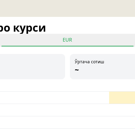
ро курси
EUR
Ўртача сотиш
~