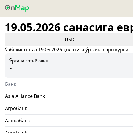
19.05.2026 санасига ев
USD
Ўзбекистонда 19.05.2026 ҳолатига ўртача евро курси
Ўртача сотиб олиш
~
Банк
Asia Alliance Bank
Агробанк
Алоқабанк
Anorbank