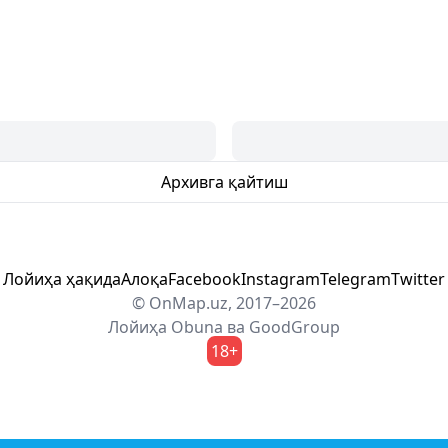
Архивга қайтиш
Лойиҳа ҳақида
Алоқа
Facebook
Instagram
Telegram
Twitter
© OnMap.uz, 2017–2026
Лойиҳа
Obuna
ва
GoodGroup
18+