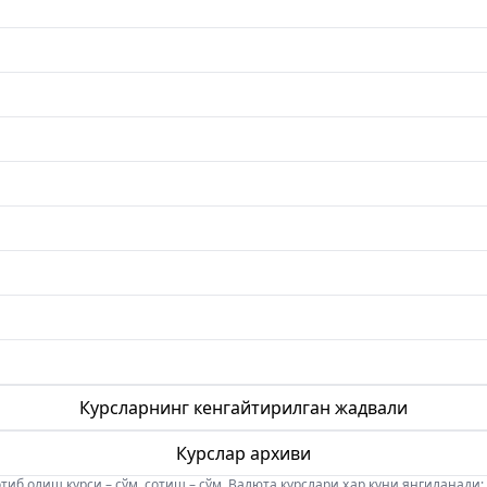
Курсларнинг кенгайтирилган жадвали
Курслар архиви
б олиш курси – сўм, сотиш – сўм. Валюта курслари ҳар куни янгиланади: 08:5