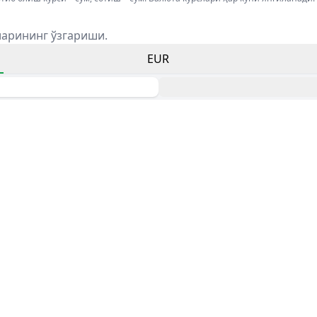
ларининг ўзгариши.
EUR