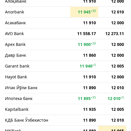
Алоқабанк
11 910
12 000
+30
Anorbank
11 945
12 010
Асакабанк
11 910
12 000
AVO Bank
11 558.17
12 273.11
+20
Apex Bank
11 900
12 000
Давр Банк
11 860
12 000
+5
Garant bank
11 940
12 005
Hayot Bank
11 910
12 000
Ипак Йўли Банк
11 890
12 010
+35
+5
Ипотека банк
11 895
12 010
Kapitalbank
11 935
12 005
КДБ Банк Ўзбекистон
11 890
12 010
MKBank
11 880
11 965