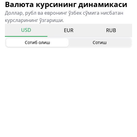
Валюта курсининг динамикаси
Доллар, рубл ва евронинг ўзбек сўмига нисбатан
курсларининг ўзгариши.
USD
EUR
RUB
Сотиб олиш
Сотиш