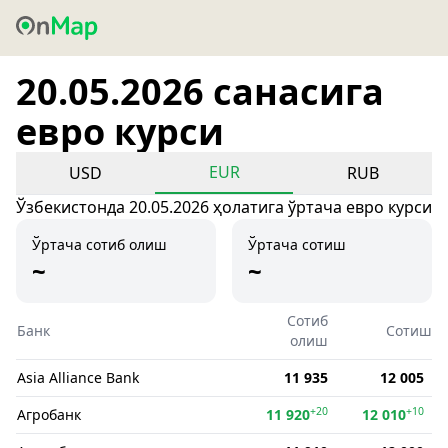
20.05.2026 санасига
евро курси
EUR
USD
RUB
Ўзбекистонда 20.05.2026 ҳолатига ўртача евро курси
Ўртача сотиб олиш
Ўртача сотиш
~
~
Сотиб
Банк
Сотиш
олиш
Asia Alliance Bank
11 935
12 005
+20
+10
Агробанк
11 920
12 010