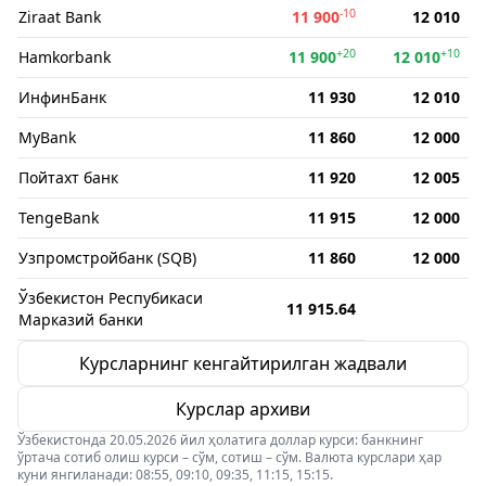
-10
Ziraat Bank
11 900
12 010
+20
+10
Hamkorbank
11 900
12 010
ИнфинБанк
11 930
12 010
MyBank
11 860
12 000
Пойтахт банк
11 920
12 005
TengeBank
11 915
12 000
Узпромстройбанк (SQB)
11 860
12 000
Ўзбекистон Респубикаси
11 915.64
Марказий банки
Курсларнинг кенгайтирилган жадвали
Курслар архиви
Ўзбекистонда 20.05.2026 йил ҳолатига доллар курси: банкнинг
ўртача сотиб олиш курси – сўм, сотиш – сўм. Валюта курслари ҳар
куни янгиланади: 08:55, 09:10, 09:35, 11:15, 15:15.