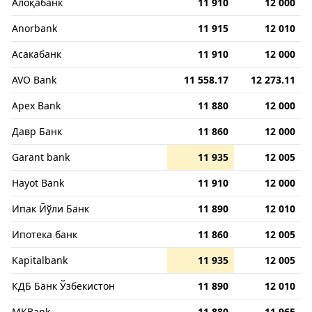
Алоқабанк
11 910
12 000
Anorbank
11 915
12 010
Асакабанк
11 910
12 000
AVO Bank
11 558.17
12 273.11
Apex Bank
11 880
12 000
Давр Банк
11 860
12 000
Garant bank
11 935
12 005
Hayot Bank
11 910
12 000
Ипак Йўли Банк
11 890
12 010
Ипотека банк
11 860
12 005
Kapitalbank
11 935
12 005
КДБ Банк Ўзбекистон
11 890
12 010
MKBank
11 880
11 965