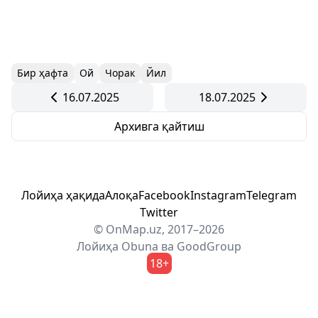
Бир ҳафта
Ой
Чорак
Йил
16.07.2025
18.07.2025
Архивга қайтиш
Лойиҳа ҳақида
Алоқа
Facebook
Instagram
Telegram
Twitter
© OnMap.uz, 2017–2026
Лойиҳа
Obuna
ва
GoodGroup
18+