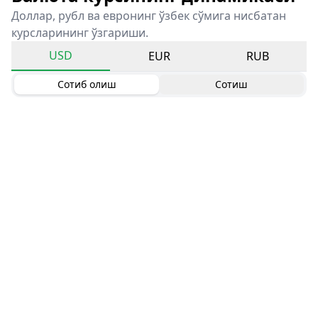
Доллар, рубл ва евронинг ўзбек сўмига нисбатан
курсларининг ўзгариши.
USD
EUR
RUB
Сотиб олиш
Сотиш