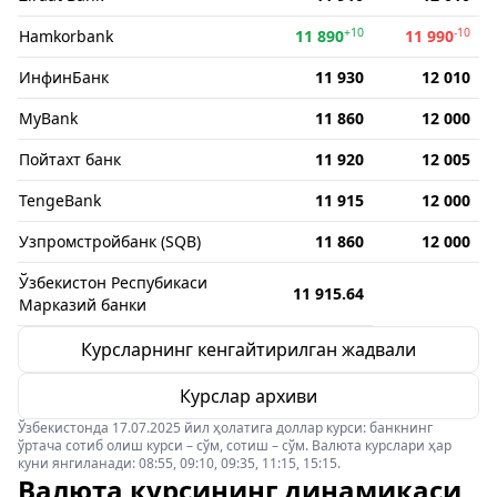
+10
-10
Hamkorbank
11 890
11 990
ИнфинБанк
11 930
12 010
MyBank
11 860
12 000
Пойтахт банк
11 920
12 005
TengeBank
11 915
12 000
Узпромстройбанк (SQB)
11 860
12 000
Ўзбекистон Респубикаси
11 915.64
Марказий банки
Курсларнинг кенгайтирилган жадвали
Курслар архиви
Ўзбекистонда 17.07.2025 йил ҳолатига доллар курси: банкнинг
ўртача сотиб олиш курси – сўм, сотиш – сўм. Валюта курслари ҳар
куни янгиланади: 08:55, 09:10, 09:35, 11:15, 15:15.
Валюта курсининг динамикаси