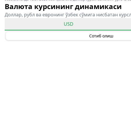
Валюта курсининг динамикаси
Доллар, рубл ва евронинг ўзбек сўмига нисбатан курс
USD
Сотиб олиш