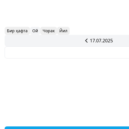
Бир ҳафта
Ой
Чорак
Йил
17.07.2025