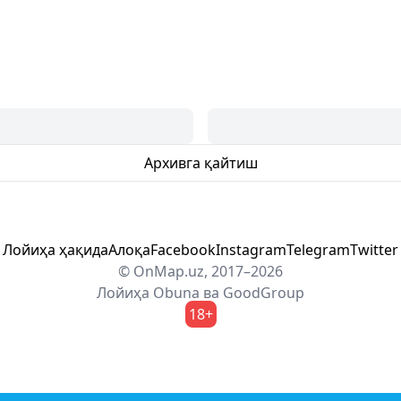
Архивга қайтиш
Лойиҳа ҳақида
Алоқа
Facebook
Instagram
Telegram
Twitter
© OnMap.uz, 2017–2026
Лойиҳа
Obuna
ва
GoodGroup
18+