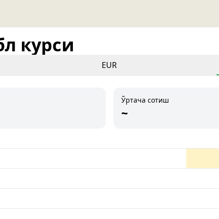
бл курси
EUR
Ўртача сотиш
~