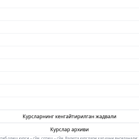
Курсларнинг кенгайтирилган жадвали
Курслар архиви
б олиш курси – сўм, сотиш – сўм. Валюта курслари ҳар куни янгиланади: 08:5