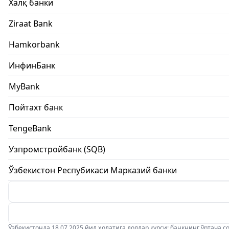
Халқ банки
Ziraat Bank
Hamkorbank
ИнфинБанк
MyBank
Пойтахт банк
TengeBank
Узпромстройбанк (SQB)
Ўзбекистон Респубикаси Марказий банки
Ўзбекистонда 18.07.2025 йил ҳолатига доллар курси: банкнинг ўртача соти