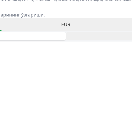
ларининг ўзгариши.
EUR