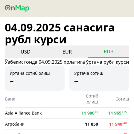
04.09.2025 санасига
рубл курси
RUB
USD
EUR
Ўзбекистонда 04.09.2025 ҳолатига ўртача рубл курси
Ўртача сотиб олиш
Ўртача сотиш
~
~
Сотиб
Банк
Сотиш
олиш
+5
+15
Asia Alliance Bank
11 900
11 965
-40
Агробанк
11 850
11 940
-40