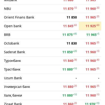
-10
-30
NBU
11 870
11 960
-35
Orient Finans Bank
11 850
11 965
-60
-60
Open bank
11 845
11 925
+45
+5
BRB
11 875
11 965
-35
Octobank
11 830
11 965
+20
-10
Saderat Bank
11 850
11 960
-30
-40
Туронбанк
11 840
11 960
+10
-35
Трастбанк
11 880
11 965
Uzum Bank
-
-
-20
-35
Универсал банк
11 880
11 965
+10
-10
Халқ банки
11 880
11 960
-20
+10
Ziraat Bank
11 860
11 970