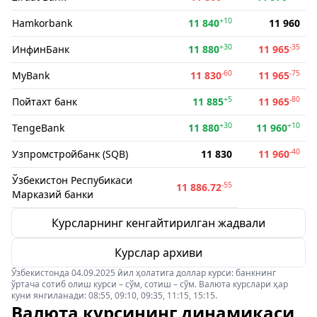
+10
Hamkorbank
11 840
11 960
+30
-35
ИнфинБанк
11 880
11 965
-60
-75
MyBank
11 830
11 965
+5
-80
Пойтахт банк
11 885
11 965
+30
+10
TengeBank
11 880
11 960
-40
Узпромстройбанк (SQB)
11 830
11 960
Ўзбекистон Респубикаси
-55
11 886.72
Марказий банки
Курсларнинг кенгайтирилган жадвали
Курслар архиви
Ўзбекистонда 04.09.2025 йил ҳолатига доллар курси: банкнинг
ўртача сотиб олиш курси – сўм, сотиш – сўм. Валюта курслари ҳар
куни янгиланади: 08:55, 09:10, 09:35, 11:15, 15:15.
Валюта курсининг динамикаси