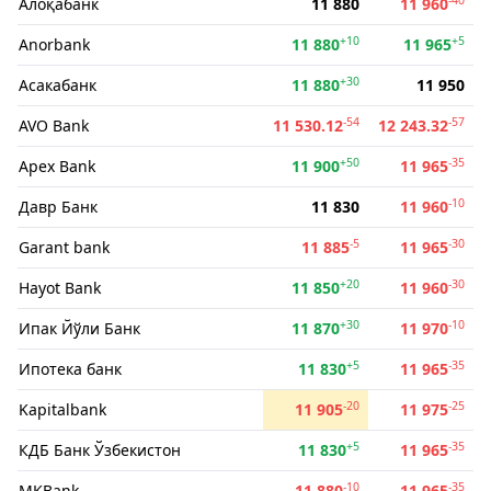
Алоқабанк
11 880
11 960
+10
+5
Anorbank
11 880
11 965
+30
Асакабанк
11 880
11 950
-54
-57
AVO Bank
11 530.12
12 243.32
+50
-35
Apex Bank
11 900
11 965
-10
Давр Банк
11 830
11 960
-5
-30
Garant bank
11 885
11 965
+20
-30
Hayot Bank
11 850
11 960
+30
-10
Ипак Йўли Банк
11 870
11 970
+5
-35
Ипотека банк
11 830
11 965
-20
-25
Kapitalbank
11 905
11 975
+5
-35
КДБ Банк Ўзбекистон
11 830
11 965
-10
-35
MKBank
11 880
11 965