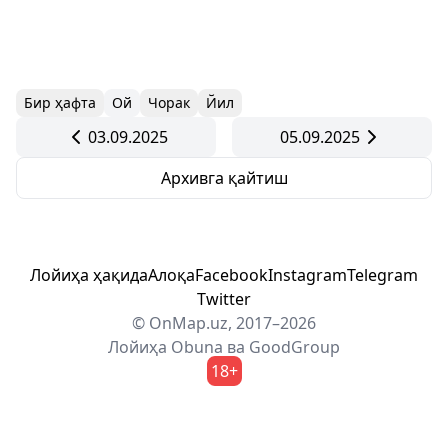
Бир ҳафта
Ой
Чорак
Йил
03.09.2025
05.09.2025
Архивга қайтиш
Лойиҳа ҳақида
Алоқа
Facebook
Instagram
Telegram
Twitter
© OnMap.uz, 2017–2026
Лойиҳа
Obuna
ва
GoodGroup
18+