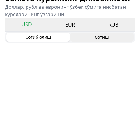
Доллар, рубл ва евронинг ўзбек сўмига нисбатан
курсларининг ўзгариши.
USD
EUR
RUB
Сотиб олиш
Сотиш