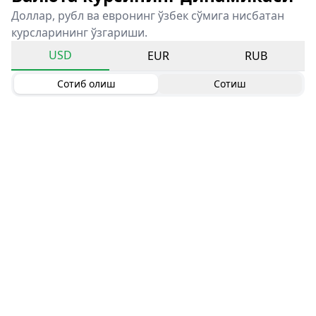
Доллар, рубл ва евронинг ўзбек сўмига нисбатан
курсларининг ўзгариши.
USD
EUR
RUB
Сотиб олиш
Сотиш