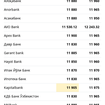
Алоқабанк
11 880
11 960
Anorbank
11 880
11 965
Асакабанк
11 880
11 950
AVO Bank
11 530.12
12 243.32
Apex Bank
11 900
11 965
Давр Банк
11 830
11 960
Garant bank
11 885
11 965
Hayot Bank
11 850
11 960
Ипак Йўли Банк
11 870
11 970
Ипотека банк
11 830
11 965
Kapitalbank
11 905
11 975
КДБ Банк Ўзбекистон
11 830
11 965
MKBank
11 880
11 965