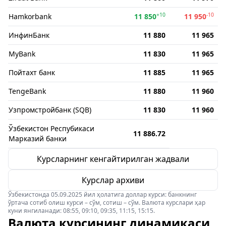
+10
-10
Hamkorbank
11 850
11 950
ИнфинБанк
11 880
11 965
MyBank
11 830
11 965
Пойтахт банк
11 885
11 965
TengeBank
11 880
11 960
Узпромстройбанк (SQB)
11 830
11 960
Ўзбекистон Респубикаси
11 886.72
Марказий банки
Курсларнинг кенгайтирилган жадвали
Курслар архиви
Ўзбекистонда 05.09.2025 йил ҳолатига доллар курси: банкнинг
ўртача сотиб олиш курси – сўм, сотиш – сўм. Валюта курслари ҳар
куни янгиланади: 08:55, 09:10, 09:35, 11:15, 15:15.
Валюта курсининг динамикаси