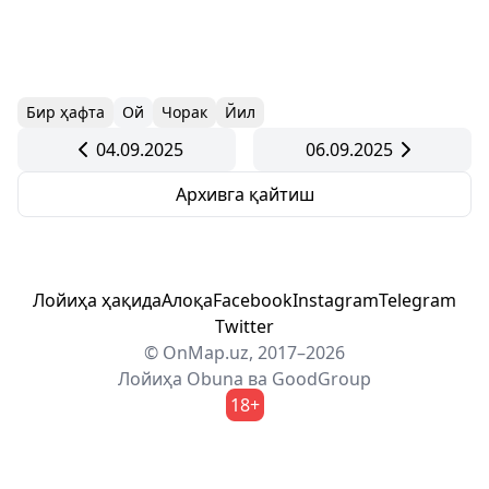
Бир ҳафта
Ой
Чорак
Йил
04.09.2025
06.09.2025
Архивга қайтиш
Лойиҳа ҳақида
Алоқа
Facebook
Instagram
Telegram
Twitter
© OnMap.uz, 2017–2026
Лойиҳа
Obuna
ва
GoodGroup
18+