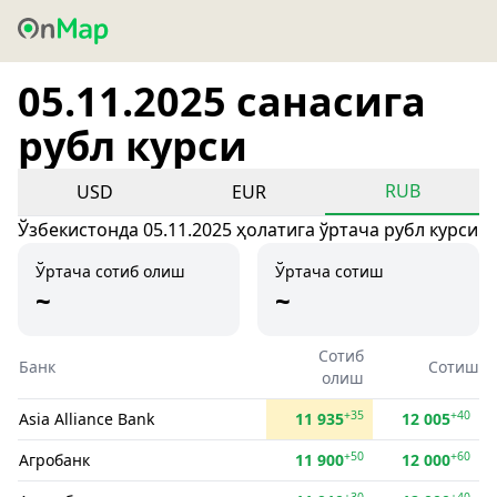
05.11.2025 санасига
рубл курси
RUB
USD
EUR
Ўзбекистонда 05.11.2025 ҳолатига ўртача рубл курси
Ўртача сотиб олиш
Ўртача сотиш
~
~
Сотиб
Банк
Сотиш
олиш
+35
+40
Asia Alliance Bank
11 935
12 005
+50
+60
Агробанк
11 900
12 000
+30
+40