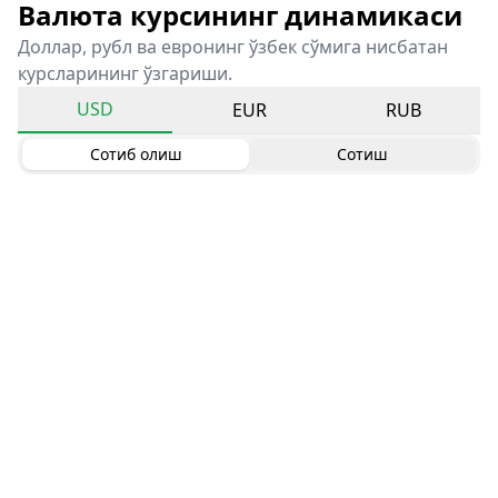
Валюта курсининг динамикаси
Доллар, рубл ва евронинг ўзбек сўмига нисбатан
курсларининг ўзгариши.
USD
EUR
RUB
Сотиб олиш
Сотиш