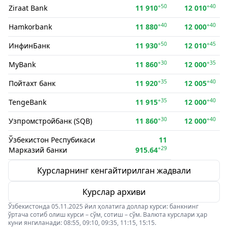
+50
+40
Ziraat Bank
11 910
12 010
+40
+40
Hamkorbank
11 880
12 000
+50
+45
ИнфинБанк
11 930
12 010
+30
+35
MyBank
11 860
12 000
+35
+40
Пойтахт банк
11 920
12 005
+35
+40
TengeBank
11 915
12 000
+30
+40
Узпромстройбанк (SQB)
11 860
12 000
Ўзбекистон Респубикаси
11
+29
Марказий банки
915.64
Курсларнинг кенгайтирилган жадвали
Курслар архиви
Ўзбекистонда 05.11.2025 йил ҳолатига доллар курси: банкнинг
ўртача сотиб олиш курси – сўм, сотиш – сўм. Валюта курслари ҳар
куни янгиланади: 08:55, 09:10, 09:35, 11:15, 15:15.