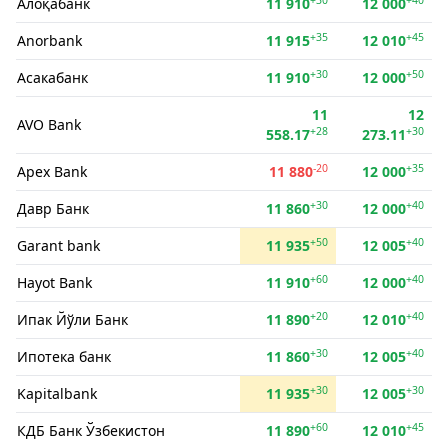
Алоқабанк
11 910
12 000
+35
+45
Anorbank
11 915
12 010
+30
+50
Асакабанк
11 910
12 000
11
12
AVO Bank
+28
+30
558.17
273.11
-20
+35
Apex Bank
11 880
12 000
+30
+40
Давр Банк
11 860
12 000
+50
+40
Garant bank
11 935
12 005
+60
+40
Hayot Bank
11 910
12 000
+20
+40
Ипак Йўли Банк
11 890
12 010
+30
+40
Ипотека банк
11 860
12 005
+30
+30
Kapitalbank
11 935
12 005
+60
+45
КДБ Банк Ўзбекистон
11 890
12 010