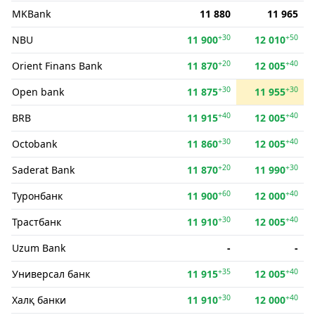
MKBank
11 880
11 965
+30
+50
NBU
11 900
12 010
+20
+40
Orient Finans Bank
11 870
12 005
+30
+30
Open bank
11 875
11 955
+40
+40
BRB
11 915
12 005
+30
+40
Octobank
11 860
12 005
+20
+30
Saderat Bank
11 870
11 990
+60
+40
Туронбанк
11 900
12 000
+30
+40
Трастбанк
11 910
12 005
Uzum Bank
-
-
+35
+40
Универсал банк
11 915
12 005
+30
+40
Халқ банки
11 910
12 000