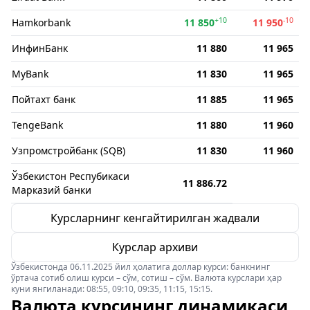
+10
-10
Hamkorbank
11 850
11 950
ИнфинБанк
11 880
11 965
MyBank
11 830
11 965
Пойтахт банк
11 885
11 965
TengeBank
11 880
11 960
Узпромстройбанк (SQB)
11 830
11 960
Ўзбекистон Респубикаси
11 886.72
Марказий банки
Курсларнинг кенгайтирилган жадвали
Курслар архиви
Ўзбекистонда 06.11.2025 йил ҳолатига доллар курси: банкнинг
ўртача сотиб олиш курси – сўм, сотиш – сўм. Валюта курслари ҳар
куни янгиланади: 08:55, 09:10, 09:35, 11:15, 15:15.
Валюта курсининг динамикаси