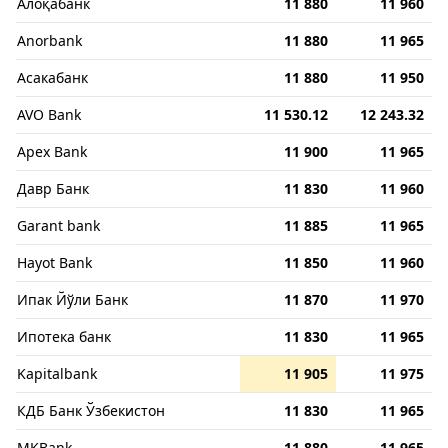
Алоқабанк
11 880
11 960
Anorbank
11 880
11 965
Асакабанк
11 880
11 950
AVO Bank
11 530.12
12 243.32
Apex Bank
11 900
11 965
Давр Банк
11 830
11 960
Garant bank
11 885
11 965
Hayot Bank
11 850
11 960
Ипак Йўли Банк
11 870
11 970
Ипотека банк
11 830
11 965
Kapitalbank
11 905
11 975
КДБ Банк Ўзбекистон
11 830
11 965
MKBank
11 880
11 965