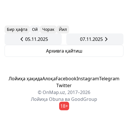
Бир ҳафта
Ой
Чорак
Йил
05.11.2025
07.11.2025
Архивга қайтиш
Лойиҳа ҳақида
Алоқа
Facebook
Instagram
Telegram
Twitter
© OnMap.uz, 2017–2026
Лойиҳа
Obuna
ва
GoodGroup
18+