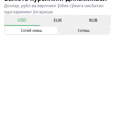
Доллар, рубл ва евронинг ўзбек сўмига нисбатан
курсларининг ўзгариши.
USD
EUR
RUB
Сотиб олиш
Сотиш