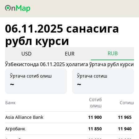
06.11.2025 санасига
рубл курси
RUB
USD
EUR
Ўзбекистонда 06.11.2025 ҳолатига ўртача рубл курси
Ўртача сотиб олиш
Ўртача сотиш
~
~
Сотиб
Банк
Сотиш
олиш
Asia Alliance Bank
11 900
11 965
Агробанк
11 850
11 940