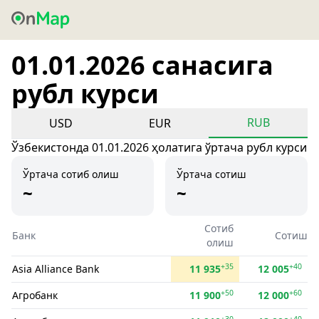
01.01.2026 санасига
рубл курси
RUB
USD
EUR
Ўзбекистонда 01.01.2026 ҳолатига ўртача рубл курси
Ўртача сотиб олиш
Ўртача сотиш
~
~
Сотиб
Банк
Сотиш
олиш
+35
+40
Asia Alliance Bank
11 935
12 005
+50
+60
Агробанк
11 900
12 000
+30
+40