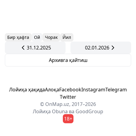
Бир ҳафта
Ой
Чорак
Йил
31.12.2025
02.01.2026
Архивга қайтиш
Лойиҳа ҳақида
Алоқа
Facebook
Instagram
Telegram
Twitter
© OnMap.uz, 2017–2026
Лойиҳа
Obuna
ва
GoodGroup
18+