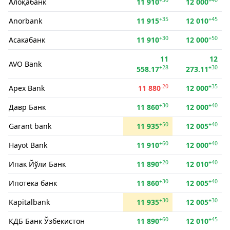
Алоқабанк
11 910
12 000
+35
+45
Anorbank
11 915
12 010
+30
+50
Асакабанк
11 910
12 000
11
12
AVO Bank
+28
+30
558.17
273.11
-20
+35
Apex Bank
11 880
12 000
+30
+40
Давр Банк
11 860
12 000
+50
+40
Garant bank
11 935
12 005
+60
+40
Hayot Bank
11 910
12 000
+20
+40
Ипак Йўли Банк
11 890
12 010
+30
+40
Ипотека банк
11 860
12 005
+30
+30
Kapitalbank
11 935
12 005
+60
+45
КДБ Банк Ўзбекистон
11 890
12 010