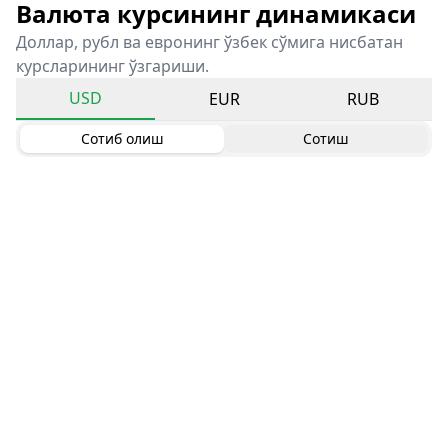
Валюта курсининг динамикаси
Доллар, рубл ва евронинг ўзбек сўмига нисбатан
курсларининг ўзгариши.
USD
EUR
RUB
Сотиб олиш
Сотиш