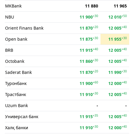
MKBank
11 880
11 965
+30
+50
NBU
11 900
12 010
+20
+40
Orient Finans Bank
11 870
12 005
+30
+30
Open bank
11 875
11 955
+40
+40
BRB
11 915
12 005
+30
+40
Octobank
11 860
12 005
+20
+30
Saderat Bank
11 870
11 990
+60
+40
Туронбанк
11 900
12 000
+30
+40
Трастбанк
11 910
12 005
Uzum Bank
-
-
+35
+40
Универсал банк
11 915
12 005
+30
+40
Халқ банки
11 910
12 000