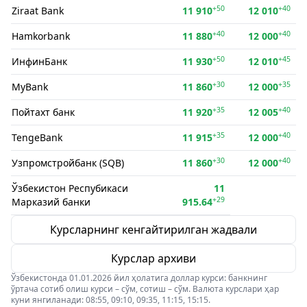
+50
+40
Ziraat Bank
11 910
12 010
+40
+40
Hamkorbank
11 880
12 000
+50
+45
ИнфинБанк
11 930
12 010
+30
+35
MyBank
11 860
12 000
+35
+40
Пойтахт банк
11 920
12 005
+35
+40
TengeBank
11 915
12 000
+30
+40
Узпромстройбанк (SQB)
11 860
12 000
Ўзбекистон Респубикаси
11
+29
Марказий банки
915.64
Курсларнинг кенгайтирилган жадвали
Курслар архиви
Ўзбекистонда 01.01.2026 йил ҳолатига доллар курси: банкнинг
ўртача сотиб олиш курси – сўм, сотиш – сўм. Валюта курслари ҳар
куни янгиланади: 08:55, 09:10, 09:35, 11:15, 15:15.