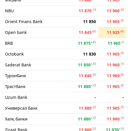
-10
-30
NBU
11 870
11 960
-35
Orient Finans Bank
11 850
11 965
-60
-60
Open bank
11 845
11 925
+45
+5
BRB
11 875
11 965
-35
Octobank
11 830
11 965
+20
-10
Saderat Bank
11 850
11 960
-30
-40
Туронбанк
11 840
11 960
+10
-35
Трастбанк
11 880
11 965
Uzum Bank
-
-
-20
-35
Универсал банк
11 880
11 965
+10
-10
Халқ банки
11 880
11 960
-20
+10
Ziraat Bank
11 860
11 970