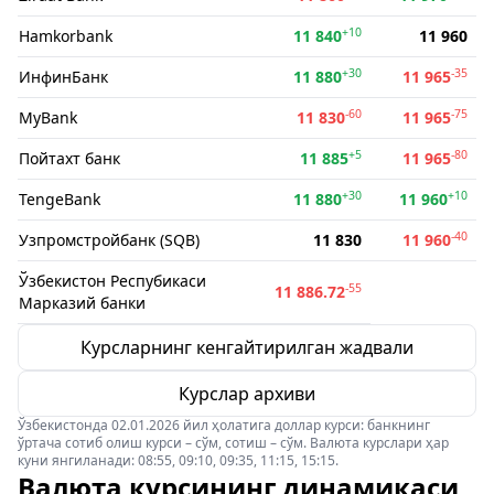
+10
Hamkorbank
11 840
11 960
+30
-35
ИнфинБанк
11 880
11 965
-60
-75
MyBank
11 830
11 965
+5
-80
Пойтахт банк
11 885
11 965
+30
+10
TengeBank
11 880
11 960
-40
Узпромстройбанк (SQB)
11 830
11 960
Ўзбекистон Респубикаси
-55
11 886.72
Марказий банки
Курсларнинг кенгайтирилган жадвали
Курслар архиви
Ўзбекистонда 02.01.2026 йил ҳолатига доллар курси: банкнинг
ўртача сотиб олиш курси – сўм, сотиш – сўм. Валюта курслари ҳар
куни янгиланади: 08:55, 09:10, 09:35, 11:15, 15:15.
Валюта курсининг динамикаси