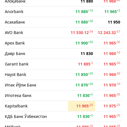
Алоқабанк
11 880
11 960
+10
+5
Anorbank
11 880
11 965
+30
Асакабанк
11 880
11 950
-54
-57
AVO Bank
11 530.12
12 243.32
+50
-35
Apex Bank
11 900
11 965
-10
Давр Банк
11 830
11 960
-5
-30
Garant bank
11 885
11 965
+20
-30
Hayot Bank
11 850
11 960
+30
-10
Ипак Йўли Банк
11 870
11 970
+5
-35
Ипотека банк
11 830
11 965
-20
-25
Kapitalbank
11 905
11 975
+5
-35
КДБ Банк Ўзбекистон
11 830
11 965
-10
-35
MKBank
11 880
11 965