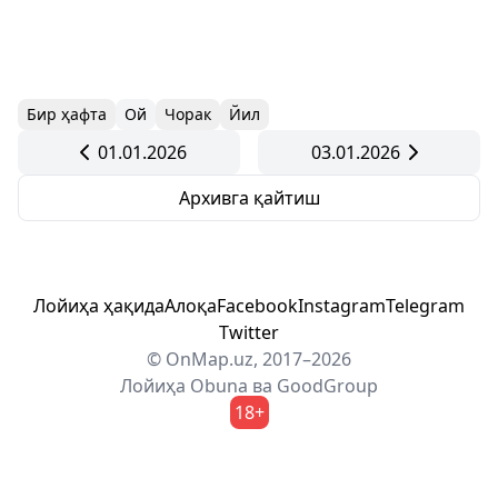
Бир ҳафта
Ой
Чорак
Йил
01.01.2026
03.01.2026
Архивга қайтиш
Лойиҳа ҳақида
Алоқа
Facebook
Instagram
Telegram
Twitter
© OnMap.uz, 2017–2026
Лойиҳа
Obuna
ва
GoodGroup
18+