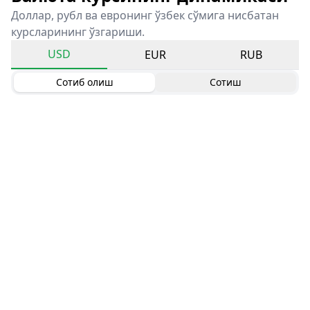
Доллар, рубл ва евронинг ўзбек сўмига нисбатан
курсларининг ўзгариши.
USD
EUR
RUB
Сотиб олиш
Сотиш