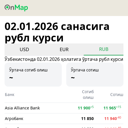
02.01.2026 санасига
рубл курси
RUB
USD
EUR
Ўзбекистонда 02.01.2026 ҳолатига ўртача рубл курси
Ўртача сотиб олиш
Ўртача сотиш
~
~
Сотиб
Банк
Сотиш
олиш
+5
+15
Asia Alliance Bank
11 900
11 965
-40
Агробанк
11 850
11 940
-40