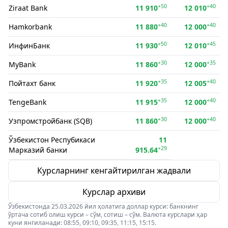
+50
+40
Ziraat Bank
11 910
12 010
+40
+40
Hamkorbank
11 880
12 000
+50
+45
ИнфинБанк
11 930
12 010
+30
+35
MyBank
11 860
12 000
+35
+40
Пойтахт банк
11 920
12 005
+35
+40
TengeBank
11 915
12 000
+30
+40
Узпромстройбанк (SQB)
11 860
12 000
Ўзбекистон Респубикаси
11
+29
Марказий банки
915.64
Курсларнинг кенгайтирилган жадвали
Курслар архиви
Ўзбекистонда 25.03.2026 йил ҳолатига доллар курси: банкнинг
ўртача сотиб олиш курси – сўм, сотиш – сўм. Валюта курслари ҳар
куни янгиланади: 08:55, 09:10, 09:35, 11:15, 15:15.