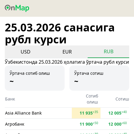
25.03.2026 санасига
рубл курси
RUB
USD
EUR
Ўзбекистонда 25.03.2026 ҳолатига ўртача рубл курси
Ўртача сотиб олиш
Ўртача сотиш
~
~
Сотиб
Банк
Сотиш
олиш
+35
+40
Asia Alliance Bank
11 935
12 005
+50
+60
Агробанк
11 900
12 000
+30
+40