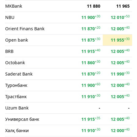
MKBank
11 880
11 965
+30
+50
NBU
11 900
12 010
+20
+40
Orient Finans Bank
11 870
12 005
+30
+30
Open bank
11 875
11 955
+40
+40
BRB
11 915
12 005
+30
+40
Octobank
11 860
12 005
+20
+30
Saderat Bank
11 870
11 990
+60
+40
Туронбанк
11 900
12 000
+30
+40
Трастбанк
11 910
12 005
Uzum Bank
-
-
+35
+40
Универсал банк
11 915
12 005
+30
+40
Халқ банки
11 910
12 000