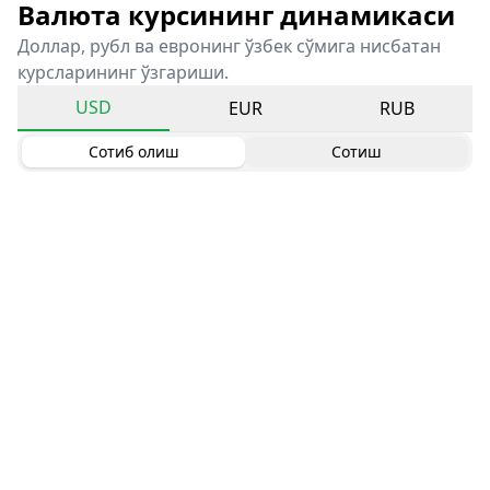
Валюта курсининг динамикаси
Доллар, рубл ва евронинг ўзбек сўмига нисбатан
курсларининг ўзгариши.
USD
EUR
RUB
Сотиб олиш
Сотиш