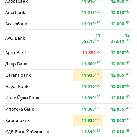
Алоқабанк
11 910
12 000
+35
+45
Anorbank
11 915
12 010
+30
+50
Асакабанк
11 910
12 000
11
12
AVO Bank
+28
+30
558.17
273.11
-20
+35
Apex Bank
11 880
12 000
+30
+40
Давр Банк
11 860
12 000
+50
+40
Garant bank
11 935
12 005
+60
+40
Hayot Bank
11 910
12 000
+20
+40
Ипак Йўли Банк
11 890
12 010
+30
+40
Ипотека банк
11 860
12 005
+30
+30
Kapitalbank
11 935
12 005
+60
+45
КДБ Банк Ўзбекистон
11 890
12 010