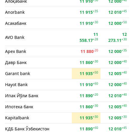
Алоқабанк
11 910
12 000
+35
+45
Anorbank
11 915
12 010
+30
+50
Асакабанк
11 910
12 000
11
12
AVO Bank
+28
+30
558.17
273.11
-20
+35
Apex Bank
11 880
12 000
+30
+40
Давр Банк
11 860
12 000
+50
+40
Garant bank
11 935
12 005
+60
+40
Hayot Bank
11 910
12 000
+20
+40
Ипак Йўли Банк
11 890
12 010
+30
+40
Ипотека банк
11 860
12 005
+30
+30
Kapitalbank
11 935
12 005
+60
+45
КДБ Банк Ўзбекистон
11 890
12 010