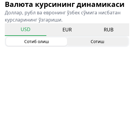
Валюта курсининг динамикаси
Доллар, рубл ва евронинг ўзбек сўмига нисбатан
курсларининг ўзгариши.
USD
EUR
RUB
Сотиб олиш
Сотиш