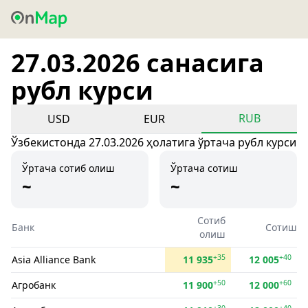
27.03.2026 санасига
рубл курси
RUB
USD
EUR
Ўзбекистонда 27.03.2026 ҳолатига ўртача рубл курси
Ўртача сотиб олиш
Ўртача сотиш
~
~
Сотиб
Банк
Сотиш
олиш
+35
+40
Asia Alliance Bank
11 935
12 005
+50
+60
Агробанк
11 900
12 000
+30
+40