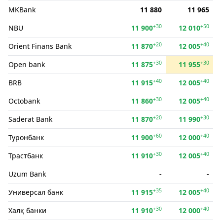
MKBank
11 880
11 965
+30
+50
NBU
11 900
12 010
+20
+40
Orient Finans Bank
11 870
12 005
+30
+30
Open bank
11 875
11 955
+40
+40
BRB
11 915
12 005
+30
+40
Octobank
11 860
12 005
+20
+30
Saderat Bank
11 870
11 990
+60
+40
Туронбанк
11 900
12 000
+30
+40
Трастбанк
11 910
12 005
Uzum Bank
-
-
+35
+40
Универсал банк
11 915
12 005
+30
+40
Халқ банки
11 910
12 000