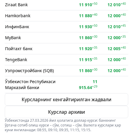
+50
+40
Ziraat Bank
11 910
12 010
+40
+40
Hamkorbank
11 880
12 000
+50
+45
ИнфинБанк
11 930
12 010
+30
+35
MyBank
11 860
12 000
+35
+40
Пойтахт банк
11 920
12 005
+35
+40
TengeBank
11 915
12 000
+30
+40
Узпромстройбанк (SQB)
11 860
12 000
Ўзбекистон Респубикаси
11
+29
Марказий банки
915.64
Курсларнинг кенгайтирилган жадвали
Курслар архиви
Ўзбекистонда 27.03.2026 йил ҳолатига доллар курси: банкнинг
ўртача сотиб олиш курси – сўм, сотиш – сўм. Валюта курслари ҳар
куни янгиланади: 08:55, 09:10, 09:35, 11:15, 15:15.