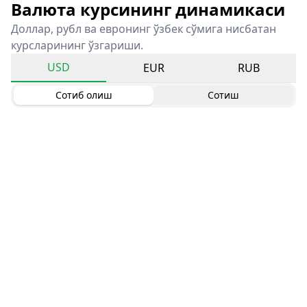
Валюта курсининг динамикаси
Доллар, рубл ва евронинг ўзбек сўмига нисбатан
курсларининг ўзгариши.
USD
EUR
RUB
Сотиб олиш
Сотиш