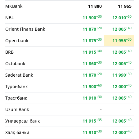
MKBank
11 880
11 965
+30
+50
NBU
11 900
12 010
+20
+40
Orient Finans Bank
11 870
12 005
+30
+30
Open bank
11 875
11 955
+40
+40
BRB
11 915
12 005
+30
+40
Octobank
11 860
12 005
+20
+30
Saderat Bank
11 870
11 990
+60
+40
Туронбанк
11 900
12 000
+30
+40
Трастбанк
11 910
12 005
Uzum Bank
-
-
+35
+40
Универсал банк
11 915
12 005
+30
+40
Халқ банки
11 910
12 000