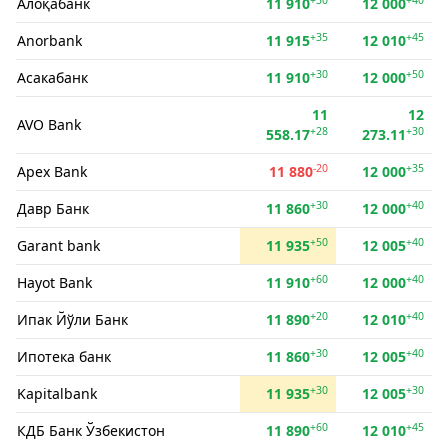
Алоқабанк
11 910
12 000
+35
+45
Anorbank
11 915
12 010
+30
+50
Асакабанк
11 910
12 000
11
12
AVO Bank
+28
+30
558.17
273.11
-20
+35
Apex Bank
11 880
12 000
+30
+40
Давр Банк
11 860
12 000
+50
+40
Garant bank
11 935
12 005
+60
+40
Hayot Bank
11 910
12 000
+20
+40
Ипак Йўли Банк
11 890
12 010
+30
+40
Ипотека банк
11 860
12 005
+30
+30
Kapitalbank
11 935
12 005
+60
+45
КДБ Банк Ўзбекистон
11 890
12 010