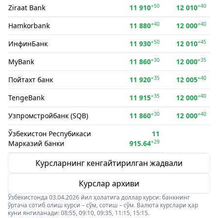
+50
+40
Ziraat Bank
11 910
12 010
+40
+40
Hamkorbank
11 880
12 000
+50
+45
ИнфинБанк
11 930
12 010
+30
+35
MyBank
11 860
12 000
+35
+40
Пойтахт банк
11 920
12 005
+35
+40
TengeBank
11 915
12 000
+30
+40
Узпромстройбанк (SQB)
11 860
12 000
Ўзбекистон Респубикаси
11
+29
Марказий банки
915.64
Курсларнинг кенгайтирилган жадвали
Курслар архиви
Ўзбекистонда 03.04.2026 йил ҳолатига доллар курси: банкнинг
ўртача сотиб олиш курси – сўм, сотиш – сўм. Валюта курслари ҳар
куни янгиланади: 08:55, 09:10, 09:35, 11:15, 15:15.