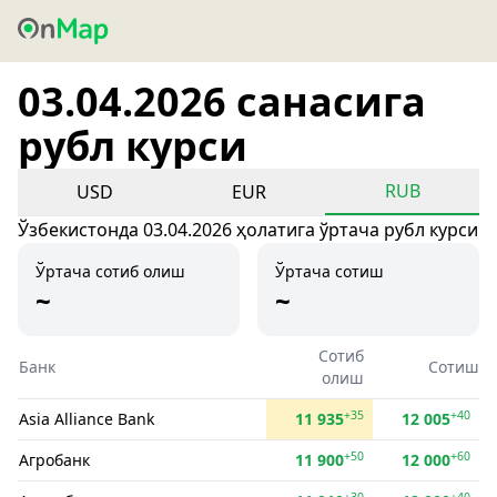
03.04.2026 санасига
рубл курси
RUB
USD
EUR
Ўзбекистонда 03.04.2026 ҳолатига ўртача рубл курси
Ўртача сотиб олиш
Ўртача сотиш
~
~
Сотиб
Банк
Сотиш
олиш
+35
+40
Asia Alliance Bank
11 935
12 005
+50
+60
Агробанк
11 900
12 000
+30
+40