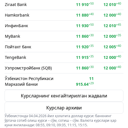
+50
+40
Ziraat Bank
11 910
12 010
+40
+40
Hamkorbank
11 880
12 000
+50
+45
ИнфинБанк
11 930
12 010
+30
+35
MyBank
11 860
12 000
+35
+40
Пойтахт банк
11 920
12 005
+35
+40
TengeBank
11 915
12 000
+30
+40
Узпромстройбанк (SQB)
11 860
12 000
Ўзбекистон Респубикаси
11
+29
Марказий банки
915.64
Курсларнинг кенгайтирилган жадвали
Курслар архиви
Ўзбекистонда 04.04.2026 йил ҳолатига доллар курси: банкнинг
ўртача сотиб олиш курси – сўм, сотиш – сўм. Валюта курслари ҳар
куни янгиланади: 08:55, 09:10, 09:35, 11:15, 15:15.