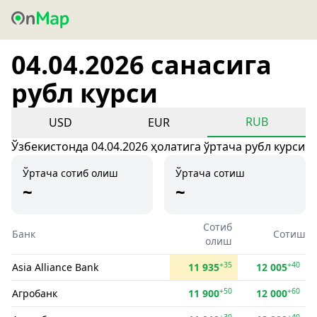
04.04.2026 санасига
рубл курси
RUB
USD
EUR
Ўзбекистонда 04.04.2026 ҳолатига ўртача рубл курси
Ўртача сотиб олиш
Ўртача сотиш
~
~
Сотиб
Банк
Сотиш
олиш
+35
+40
Asia Alliance Bank
11 935
12 005
+50
+60
Агробанк
11 900
12 000
+30
+40