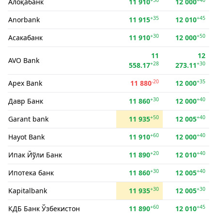
Алоқабанк
11 910
12 000
+35
+45
Anorbank
11 915
12 010
+30
+50
Асакабанк
11 910
12 000
11
12
AVO Bank
+28
+30
558.17
273.11
-20
+35
Apex Bank
11 880
12 000
+30
+40
Давр Банк
11 860
12 000
+50
+40
Garant bank
11 935
12 005
+60
+40
Hayot Bank
11 910
12 000
+20
+40
Ипак Йўли Банк
11 890
12 010
+30
+40
Ипотека банк
11 860
12 005
+30
+30
Kapitalbank
11 935
12 005
+60
+45
КДБ Банк Ўзбекистон
11 890
12 010