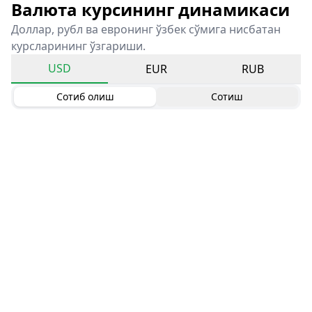
Валюта курсининг динамикаси
Доллар, рубл ва евронинг ўзбек сўмига нисбатан
курсларининг ўзгариши.
USD
EUR
RUB
Сотиб олиш
Сотиш