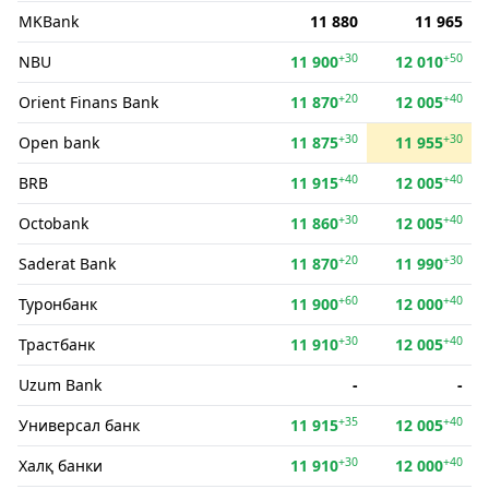
MKBank
11 880
11 965
+30
+50
NBU
11 900
12 010
+20
+40
Orient Finans Bank
11 870
12 005
+30
+30
Open bank
11 875
11 955
+40
+40
BRB
11 915
12 005
+30
+40
Octobank
11 860
12 005
+20
+30
Saderat Bank
11 870
11 990
+60
+40
Туронбанк
11 900
12 000
+30
+40
Трастбанк
11 910
12 005
Uzum Bank
-
-
+35
+40
Универсал банк
11 915
12 005
+30
+40
Халқ банки
11 910
12 000