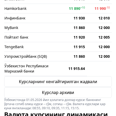
+10
-10
Hamkorbank
11 890
11 990
ИнфинБанк
11 930
12 010
MyBank
11 860
12 000
Пойтахт банк
11 920
12 005
TengeBank
11 915
12 000
Узпромстройбанк (SQB)
11 860
12 000
Ўзбекистон Респубикаси
11 915.64
Марказий банки
Курсларнинг кенгайтирилган жадвали
Курслар архиви
Ўзбекистонда 01.05.2026 йил ҳолатига доллар курси: банкнинг
ўртача сотиб олиш курси – сўм, сотиш – сўм. Валюта курслари ҳар
куни янгиланади: 08:55, 09:10, 09:35, 11:15, 15:15.
Валюта курсининг динамикаси