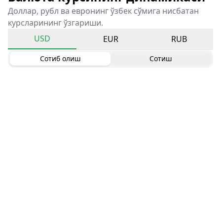
Доллар, рубл ва евронинг ўзбек сўмига нисбатан
курсларининг ўзгариши.
USD
EUR
RUB
Сотиб олиш
Сотиш