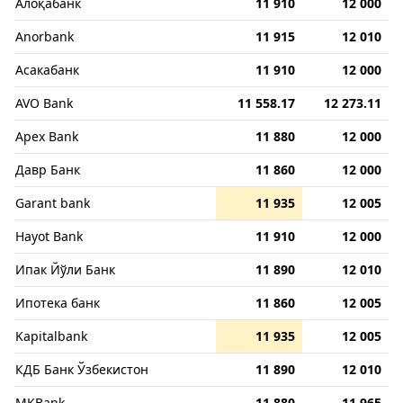
Алоқабанк
11 910
12 000
Anorbank
11 915
12 010
Асакабанк
11 910
12 000
AVO Bank
11 558.17
12 273.11
Apex Bank
11 880
12 000
Давр Банк
11 860
12 000
Garant bank
11 935
12 005
Hayot Bank
11 910
12 000
Ипак Йўли Банк
11 890
12 010
Ипотека банк
11 860
12 005
Kapitalbank
11 935
12 005
КДБ Банк Ўзбекистон
11 890
12 010
MKBank
11 880
11 965