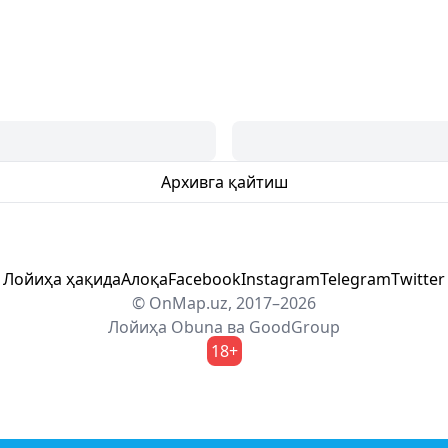
Архивга қайтиш
Лойиҳа ҳақида
Алоқа
Facebook
Instagram
Telegram
Twitter
© OnMap.uz, 2017–2026
Лойиҳа
Obuna
ва
GoodGroup
18+