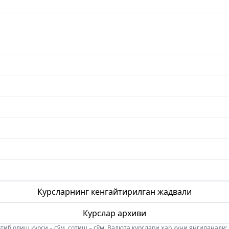
Курсларнинг кенгайтирилган жадвали
Курслар архиви
б олиш курси – сўм, сотиш – сўм. Валюта курслари ҳар куни янгиланади: 08:5