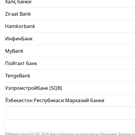
Халқ банки
Ziraat Bank
Hamkorbank
ИнфинБанк
MyBank
Пойтахт банк
TengeBank
Узпромстройбанк (SQB)
Ўзбекистон Респубикаси Марказий банки
Ўзбекистонда 02.05.2026 йил ҳолатига доллар курси: банкнинг ўртача соти