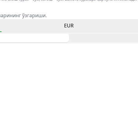
ларининг ўзгариши.
EUR