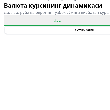
Валюта курсининг динамикаси
Доллар, рубл ва евронинг ўзбек сўмига нисбатан курс
USD
Сотиб олиш