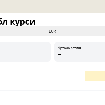
бл курси
EUR
Ўртача сотиш
~