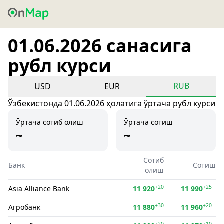
01.06.2026 санасига
рубл курси
RUB
USD
EUR
Ўзбекистонда 01.06.2026 ҳолатига ўртача рубл курси
Ўртача сотиб олиш
Ўртача сотиш
~
~
Сотиб
Банк
Сотиш
олиш
+20
+25
Asia Alliance Bank
11 920
11 990
+30
+20
Агробанк
11 880
11 960
+20
+10