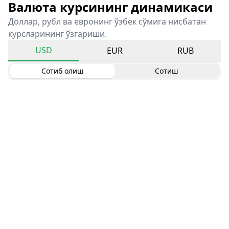
Валюта курсининг динамикаси
Доллар, рубл ва евронинг ўзбек сўмига нисбатан
курсларининг ўзгариши.
USD
EUR
RUB
Сотиб олиш
Сотиш