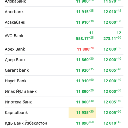
Алоқабанк
11 900
11 970
+35
+45
Anorbank
11 915
12 010
+30
+50
Асакабанк
11 910
12 000
11
12
AVO Bank
+28
+30
558.17
273.11
-20
+35
Apex Bank
11 880
12 000
+30
+40
Давр Банк
11 860
12 000
+35
+40
Garant bank
11 920
12 005
+60
+40
Hayot Bank
11 910
12 000
+20
+30
Ипак Йўли Банк
11 890
12 000
+30
+40
Ипотека банк
11 860
12 005
+30
+30
Kapitalbank
11 935
12 005
+60
+45
КДБ Банк Ўзбекистон
11 890
12 010