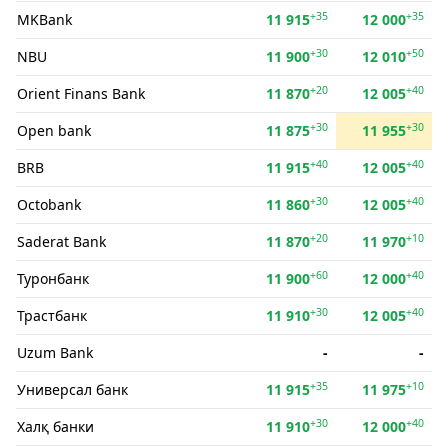
+35
+35
MKBank
11 915
12 000
+30
+50
NBU
11 900
12 010
+20
+40
Orient Finans Bank
11 870
12 005
+30
+30
Open bank
11 875
11 955
+40
+40
BRB
11 915
12 005
+30
+40
Octobank
11 860
12 005
+20
+10
Saderat Bank
11 870
11 970
+60
+40
Туронбанк
11 900
12 000
+30
+40
Трастбанк
11 910
12 005
Uzum Bank
-
-
+35
+10
Универсал банк
11 915
11 975
+30
+40
Халқ банки
11 910
12 000