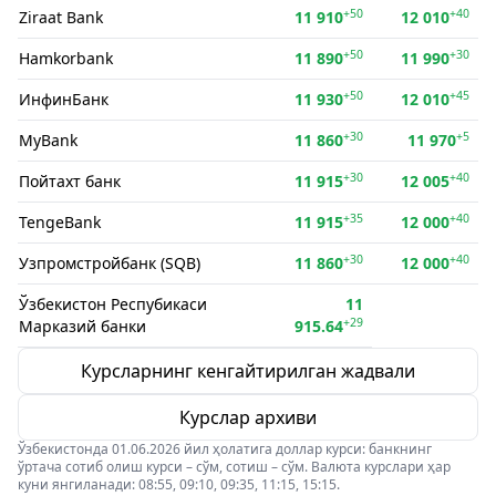
+50
+40
Ziraat Bank
11 910
12 010
+50
+30
Hamkorbank
11 890
11 990
+50
+45
ИнфинБанк
11 930
12 010
+30
+5
MyBank
11 860
11 970
+30
+40
Пойтахт банк
11 915
12 005
+35
+40
TengeBank
11 915
12 000
+30
+40
Узпромстройбанк (SQB)
11 860
12 000
Ўзбекистон Респубикаси
11
+29
Марказий банки
915.64
Курсларнинг кенгайтирилган жадвали
Курслар архиви
Ўзбекистонда 01.06.2026 йил ҳолатига доллар курси: банкнинг
ўртача сотиб олиш курси – сўм, сотиш – сўм. Валюта курслари ҳар
куни янгиланади: 08:55, 09:10, 09:35, 11:15, 15:15.