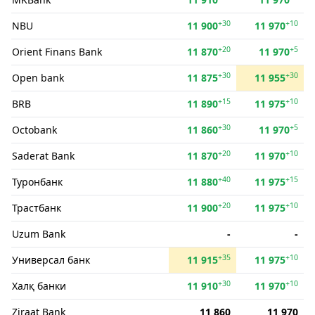
+30
+10
NBU
11 900
11 970
+20
+5
Orient Finans Bank
11 870
11 970
+30
+30
Open bank
11 875
11 955
+15
+10
BRB
11 890
11 975
+30
+5
Octobank
11 860
11 970
+20
+10
Saderat Bank
11 870
11 970
+40
+15
Туронбанк
11 880
11 975
+20
+10
Трастбанк
11 900
11 975
Uzum Bank
-
-
+35
+10
Универсал банк
11 915
11 975
+30
+10
Халқ банки
11 910
11 970
Ziraat Bank
11 860
11 970