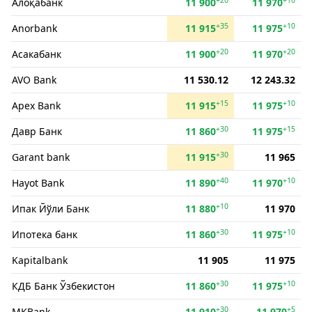
Алоқабанк
11 900
11 970
+35
+10
Anorbank
11 915
11 975
+20
+20
Асакабанк
11 900
11 970
AVO Bank
11 530.12
12 243.32
+15
+10
Apex Bank
11 915
11 975
+30
+15
Давр Банк
11 860
11 975
+30
Garant bank
11 915
11 965
+40
+10
Hayot Bank
11 890
11 970
+10
Ипак Йўли Банк
11 880
11 970
+30
+10
Ипотека банк
11 860
11 975
Kapitalbank
11 905
11 975
+30
+10
КДБ Банк Ўзбекистон
11 860
11 975
+30
+5
MKBank
11 910
11 970