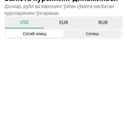
Доллар, рубл ва евронинг ўзбек сўмига нисбатан
курсларининг ўзгариши.
USD
EUR
RUB
Сотиб олиш
Сотиш