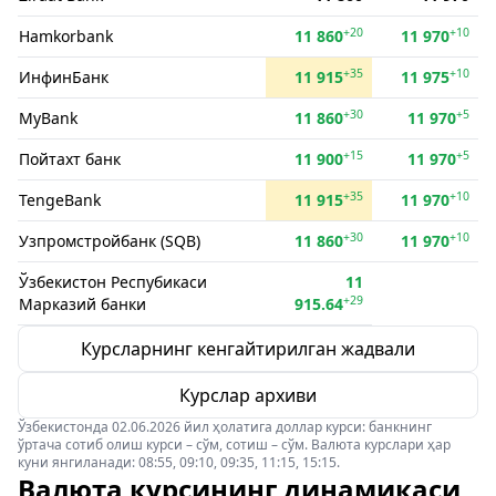
+20
+10
Hamkorbank
11 860
11 970
+35
+10
ИнфинБанк
11 915
11 975
+30
+5
MyBank
11 860
11 970
+15
+5
Пойтахт банк
11 900
11 970
+35
+10
TengeBank
11 915
11 970
+30
+10
Узпромстройбанк (SQB)
11 860
11 970
Ўзбекистон Респубикаси
11
+29
Марказий банки
915.64
Курсларнинг кенгайтирилган жадвали
Курслар архиви
Ўзбекистонда 02.06.2026 йил ҳолатига доллар курси: банкнинг
ўртача сотиб олиш курси – сўм, сотиш – сўм. Валюта курслари ҳар
куни янгиланади: 08:55, 09:10, 09:35, 11:15, 15:15.
Валюта курсининг динамикаси