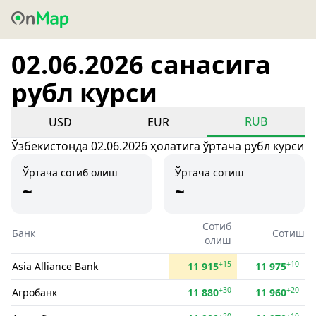
02.06.2026 санасига
рубл курси
RUB
USD
EUR
Ўзбекистонда 02.06.2026 ҳолатига ўртача рубл курси
Ўртача сотиб олиш
Ўртача сотиш
~
~
Сотиб
Банк
Сотиш
олиш
+15
+10
Asia Alliance Bank
11 915
11 975
+30
+20
Агробанк
11 880
11 960
+20
+10