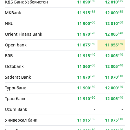
+60
+45
КДБ Банк Ўзбекистон
11 890
12 010
+35
+35
MKBank
11 915
12 000
+30
+50
NBU
11 900
12 010
+20
+40
Orient Finans Bank
11 870
12 005
+30
+30
Open bank
11 875
11 955
+40
+40
BRB
11 915
12 005
+30
+40
Octobank
11 860
12 005
+20
+10
Saderat Bank
11 870
11 970
+60
+40
Туронбанк
11 900
12 000
+30
+40
Трастбанк
11 910
12 005
Uzum Bank
-
-
+35
+10
Универсал банк
11 915
11 975
+30
+40