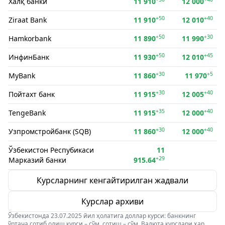
Халқ банки
11 910
12 000
+50
+40
Ziraat Bank
11 910
12 010
+50
+30
Hamkorbank
11 890
11 990
+50
+45
ИнфинБанк
11 930
12 010
+30
+5
MyBank
11 860
11 970
+30
+40
Пойтахт банк
11 915
12 005
+35
+40
TengeBank
11 915
12 000
+30
+40
Узпромстройбанк (SQB)
11 860
12 000
Ўзбекистон Респубикаси
11
+29
Марказий банки
915.64
Курсларнинг кенгайтирилган жадвали
Курслар архиви
Ўзбекистонда 23.07.2025 йил ҳолатига доллар курси: банкнинг
ўртача сотиб олиш курси – сўм, сотиш – сўм. Валюта курслари ҳар