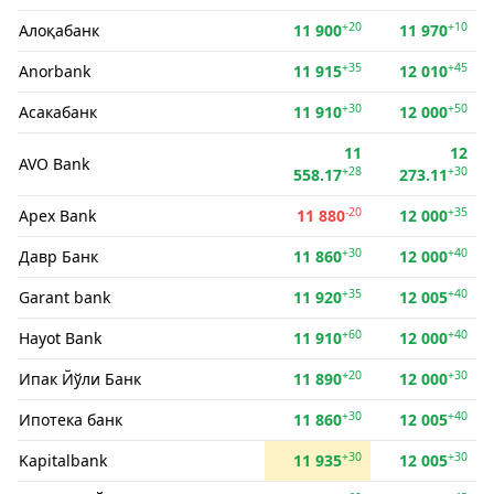
+20
+10
Алоқабанк
11 900
11 970
+35
+45
Anorbank
11 915
12 010
+30
+50
Асакабанк
11 910
12 000
11
12
AVO Bank
+28
+30
558.17
273.11
-20
+35
Apex Bank
11 880
12 000
+30
+40
Давр Банк
11 860
12 000
+35
+40
Garant bank
11 920
12 005
+60
+40
Hayot Bank
11 910
12 000
+20
+30
Ипак Йўли Банк
11 890
12 000
+30
+40
Ипотека банк
11 860
12 005
+30
+30
Kapitalbank
11 935
12 005