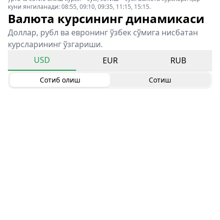
куни янгиланади: 08:55, 09:10, 09:35, 11:15, 15:15.
Валюта курсининг динамикаси
Доллар, рубл ва евронинг ўзбек сўмига нисбатан
курсларининг ўзгариши.
USD
EUR
RUB
Сотиб олиш
Сотиш