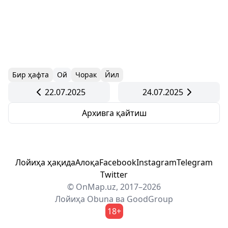
Бир ҳафта
Ой
Чорак
Йил
22.07.2025
24.07.2025
Архивга қайтиш
Лойиҳа ҳақида
Алоқа
Facebook
Instagram
Telegram
Twitter
© OnMap.uz, 2017–2026
Лойиҳа
Obuna
ва
GoodGroup
18+