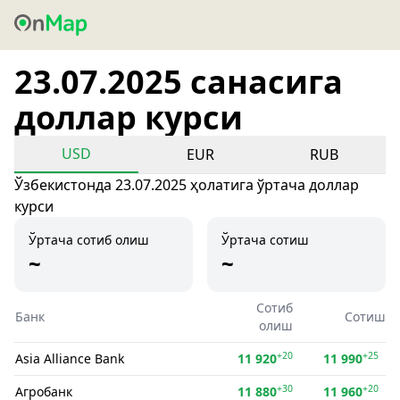
23.07.2025 санасига
доллар курси
USD
EUR
RUB
Ўзбекистонда 23.07.2025 ҳолатига ўртача доллар
курси
Ўртача сотиб олиш
Ўртача сотиш
~
~
Сотиб
Банк
Сотиш
олиш
+20
+25
Asia Alliance Bank
11 920
11 990
+30
+20
Агробанк
11 880
11 960