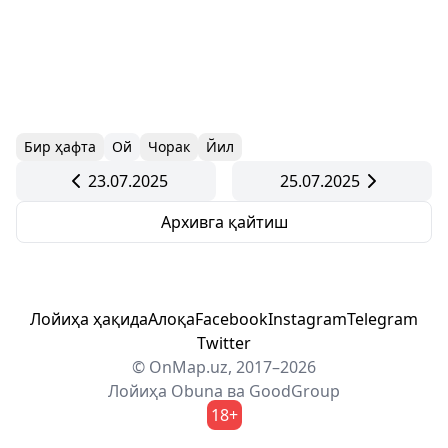
Бир ҳафта
Ой
Чорак
Йил
23.07.2025
25.07.2025
Архивга қайтиш
Лойиҳа ҳақида
Алоқа
Facebook
Instagram
Telegram
Twitter
© OnMap.uz, 2017–2026
Лойиҳа
Obuna
ва
GoodGroup
18+