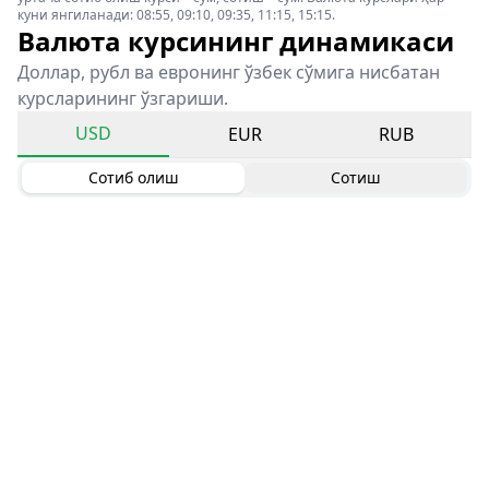
куни янгиланади: 08:55, 09:10, 09:35, 11:15, 15:15.
Валюта курсининг динамикаси
Доллар, рубл ва евронинг ўзбек сўмига нисбатан
курсларининг ўзгариши.
USD
EUR
RUB
Сотиб олиш
Сотиш