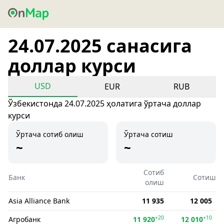
24.07.2025 санасига
доллар курси
USD
EUR
RUB
Ўзбекистонда 24.07.2025 ҳолатига ўртача доллар
курси
Ўртача сотиб олиш
Ўртача сотиш
~
~
Сотиб
Банк
Сотиш
олиш
Asia Alliance Bank
11 935
12 005
+20
+10
Агробанк
11 920
12 010