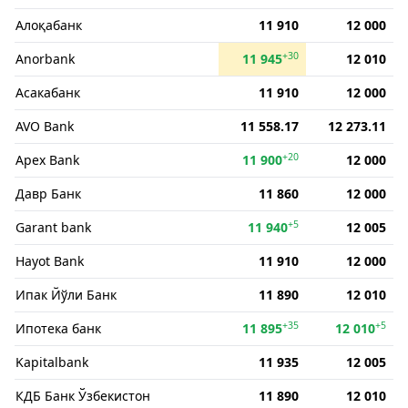
Алоқабанк
11 910
12 000
+30
Anorbank
11 945
12 010
Асакабанк
11 910
12 000
AVO Bank
11 558.17
12 273.11
+20
Apex Bank
11 900
12 000
Давр Банк
11 860
12 000
+5
Garant bank
11 940
12 005
Hayot Bank
11 910
12 000
Ипак Йўли Банк
11 890
12 010
+35
+5
Ипотека банк
11 895
12 010
Kapitalbank
11 935
12 005
КДБ Банк Ўзбекистон
11 890
12 010