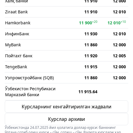
Халқ банки
11 910
12 000
Ziraat Bank
11 910
12 010
+20
+10
Hamkorbank
11 900
12 010
ИнфинБанк
11 930
12 010
MyBank
11 860
12 000
Пойтахт банк
11 920
12 005
TengeBank
11 915
12 000
Узпромстройбанк (SQB)
11 860
12 000
Ўзбекистон Респубикаси
11 915.64
Марказий банки
Курсларнинг кенгайтирилган жадвали
Курслар архиви
Ўзбекистонда 24.07.2025 йил ҳолатига доллар курси: банкнинг
ўртача сотиб олиш курси – сўм, сотиш – сўм. Валюта курслари ҳар