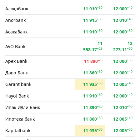
+30
+40
Алоқабанк
11 910
12 000
+35
+45
Anorbank
11 915
12 010
+30
+50
Асакабанк
11 910
12 000
11
12
AVO Bank
+28
+30
558.17
273.11
-20
+35
Apex Bank
11 880
12 000
+30
+40
Давр Банк
11 860
12 000
+50
+40
Garant bank
11 935
12 005
+60
+40
Hayot Bank
11 910
12 000
+20
+40
Ипак Йўли Банк
11 890
12 010
+30
+40
Ипотека банк
11 860
12 005
+30
+30
Kapitalbank
11 935
12 005