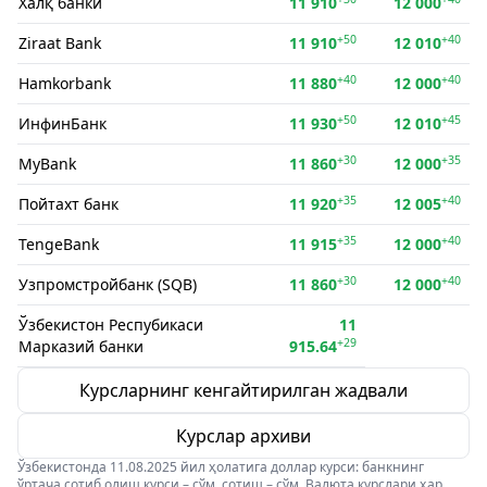
Халқ банки
11 910
12 000
+50
+40
Ziraat Bank
11 910
12 010
+40
+40
Hamkorbank
11 880
12 000
+50
+45
ИнфинБанк
11 930
12 010
+30
+35
MyBank
11 860
12 000
+35
+40
Пойтахт банк
11 920
12 005
+35
+40
TengeBank
11 915
12 000
+30
+40
Узпромстройбанк (SQB)
11 860
12 000
Ўзбекистон Респубикаси
11
+29
Марказий банки
915.64
Курсларнинг кенгайтирилган жадвали
Курслар архиви
Ўзбекистонда 11.08.2025 йил ҳолатига доллар курси: банкнинг
ўртача сотиб олиш курси – сўм, сотиш – сўм. Валюта курслари ҳар