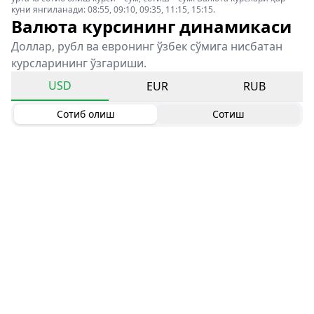
куни янгиланади: 08:55, 09:10, 09:35, 11:15, 15:15.
Валюта курсининг динамикаси
Доллар, рубл ва евронинг ўзбек сўмига нисбатан
курсларининг ўзгариши.
USD
EUR
RUB
Сотиб олиш
Сотиш