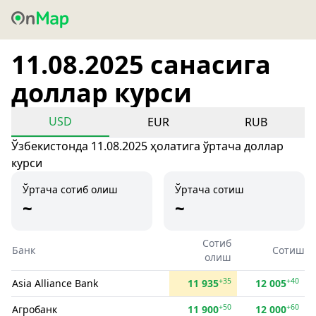
11.08.2025 санасига
доллар курси
USD
EUR
RUB
Ўзбекистонда 11.08.2025 ҳолатига ўртача доллар
курси
Ўртача сотиб олиш
Ўртача сотиш
~
~
Сотиб
Банк
Сотиш
олиш
+35
+40
Asia Alliance Bank
11 935
12 005
+50
+60
Агробанк
11 900
12 000