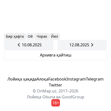
Бир ҳафта
Ой
Чорак
Йил
10.08.2025
12.08.2025
Архивга қайтиш
Лойиҳа ҳақида
Алоқа
Facebook
Instagram
Telegram
Twitter
© OnMap.uz, 2017–2026
Лойиҳа
Obuna
ва
GoodGroup
18+