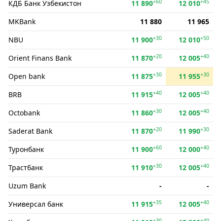
+60
+45
КДБ Банк Ўзбекистон
11 890
12 010
MKBank
11 880
11 965
+30
+50
NBU
11 900
12 010
+20
+40
Orient Finans Bank
11 870
12 005
+30
+30
Open bank
11 875
11 955
+40
+40
BRB
11 915
12 005
+30
+40
Octobank
11 860
12 005
+20
+30
Saderat Bank
11 870
11 990
+60
+40
Туронбанк
11 900
12 000
+30
+40
Трастбанк
11 910
12 005
Uzum Bank
-
-
+35
+40
Универсал банк
11 915
12 005
+30
+40