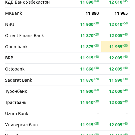
+60
+45
КДБ Банк Ўзбекистон
11 890
12 010
MKBank
11 880
11 965
+30
+50
NBU
11 900
12 010
+20
+40
Orient Finans Bank
11 870
12 005
+30
+30
Open bank
11 875
11 955
+40
+40
BRB
11 915
12 005
+30
+40
Octobank
11 860
12 005
+20
+30
Saderat Bank
11 870
11 990
+60
+40
Туронбанк
11 900
12 000
+30
+40
Трастбанк
11 910
12 005
Uzum Bank
-
-
+35
+40
Универсал банк
11 915
12 005
+30
+40