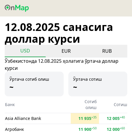
12.08.2025 санасига
доллар курси
USD
EUR
RUB
Ўзбекистонда 12.08.2025 ҳолатига ўртача доллар
курси
Ўртача сотиб олиш
Ўртача сотиш
~
~
Сотиб
Банк
Сотиш
олиш
+35
+40
Asia Alliance Bank
11 935
12 005
+50
+60
Агробанк
11 900
12 000