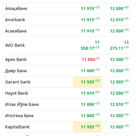
+30
+40
Алоқабанк
11 910
12 000
+35
+45
Anorbank
11 915
12 010
+30
+50
Асакабанк
11 910
12 000
11
12
AVO Bank
+28
+30
558.17
273.11
-20
+35
Apex Bank
11 880
12 000
+30
+40
Давр Банк
11 860
12 000
+50
+40
Garant bank
11 935
12 005
+60
+40
Hayot Bank
11 910
12 000
+20
+40
Ипак Йўли Банк
11 890
12 010
+30
+40
Ипотека банк
11 860
12 005
+30
+30
Kapitalbank
11 935
12 005