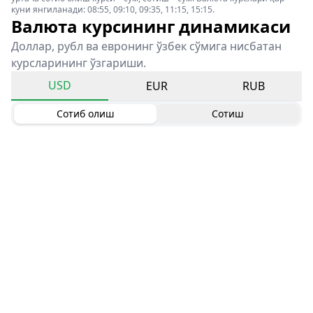
куни янгиланади: 08:55, 09:10, 09:35, 11:15, 15:15.
Валюта курсининг динамикаси
Доллар, рубл ва евронинг ўзбек сўмига нисбатан
курсларининг ўзгариши.
USD
EUR
RUB
Сотиб олиш
Сотиш