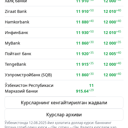
Халқ банки
11 910
12 000
+50
+40
Ziraat Bank
11 910
12 010
+40
+40
Hamkorbank
11 880
12 000
+50
+45
ИнфинБанк
11 930
12 010
+30
+35
MyBank
11 860
12 000
+35
+40
Пойтахт банк
11 920
12 005
+35
+40
TengeBank
11 915
12 000
+30
+40
Узпромстройбанк (SQB)
11 860
12 000
Ўзбекистон Респубикаси
11
+29
Марказий банки
915.64
Курсларнинг кенгайтирилган жадвали
Курслар архиви
Ўзбекистонда 12.08.2025 йил ҳолатига доллар курси: банкнинг
ўртача сотиб олиш курси – сўм, сотиш – сўм. Валюта курслари ҳар