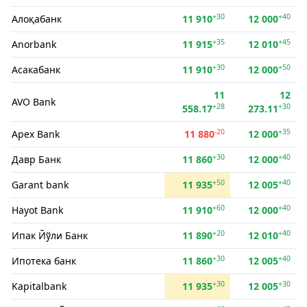
+30
+40
Алоқабанк
11 910
12 000
+35
+45
Anorbank
11 915
12 010
+30
+50
Асакабанк
11 910
12 000
11
12
AVO Bank
+28
+30
558.17
273.11
-20
+35
Apex Bank
11 880
12 000
+30
+40
Давр Банк
11 860
12 000
+50
+40
Garant bank
11 935
12 005
+60
+40
Hayot Bank
11 910
12 000
+20
+40
Ипак Йўли Банк
11 890
12 010
+30
+40
Ипотека банк
11 860
12 005
+30
+30
Kapitalbank
11 935
12 005