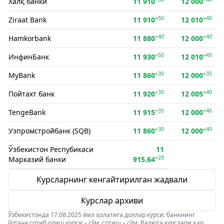
Халқ банки
11 910
12 000
+50
+40
Ziraat Bank
11 910
12 010
+40
+40
Hamkorbank
11 880
12 000
+50
+45
ИнфинБанк
11 930
12 010
+30
+35
MyBank
11 860
12 000
+35
+40
Пойтахт банк
11 920
12 005
+35
+40
TengeBank
11 915
12 000
+30
+40
Узпромстройбанк (SQB)
11 860
12 000
Ўзбекистон Респубикаси
11
+29
Марказий банки
915.64
Курсларнинг кенгайтирилган жадвали
Курслар архиви
Ўзбекистонда 17.08.2025 йил ҳолатига доллар курси: банкнинг
ўртача сотиб олиш курси – сўм, сотиш – сўм. Валюта курслари ҳар