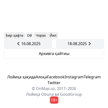
Бир ҳафта
Ой
Чорак
Йил
16.08.2025
18.08.2025
Архивга қайтиш
Лойиҳа ҳақида
Алоқа
Facebook
Instagram
Telegram
Twitter
© OnMap.uz, 2017–2026
Лойиҳа
Obuna
ва
GoodGroup
18+