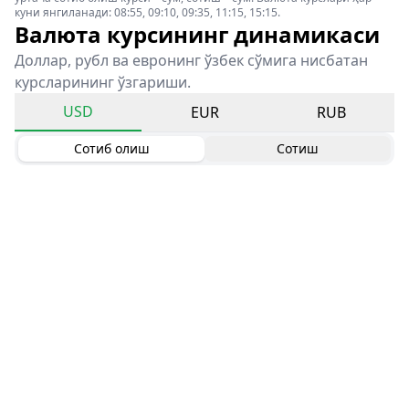
куни янгиланади: 08:55, 09:10, 09:35, 11:15, 15:15.
Валюта курсининг динамикаси
Доллар, рубл ва евронинг ўзбек сўмига нисбатан
курсларининг ўзгариши.
USD
EUR
RUB
Сотиб олиш
Сотиш