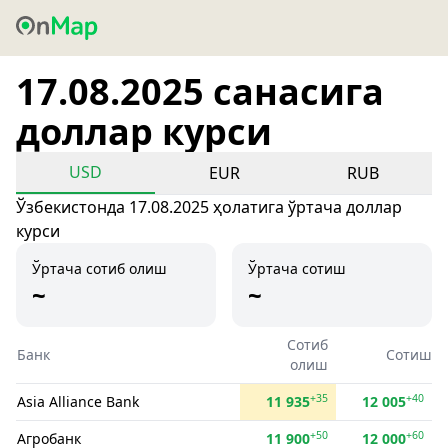
17.08.2025 санасига
доллар курси
USD
EUR
RUB
Ўзбекистонда 17.08.2025 ҳолатига ўртача доллар
курси
Ўртача сотиб олиш
Ўртача сотиш
~
~
Сотиб
Банк
Сотиш
олиш
+35
+40
Asia Alliance Bank
11 935
12 005
+50
+60
Агробанк
11 900
12 000