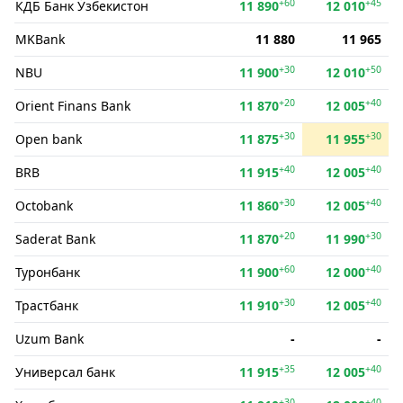
+60
+45
КДБ Банк Ўзбекистон
11 890
12 010
MKBank
11 880
11 965
+30
+50
NBU
11 900
12 010
+20
+40
Orient Finans Bank
11 870
12 005
+30
+30
Open bank
11 875
11 955
+40
+40
BRB
11 915
12 005
+30
+40
Octobank
11 860
12 005
+20
+30
Saderat Bank
11 870
11 990
+60
+40
Туронбанк
11 900
12 000
+30
+40
Трастбанк
11 910
12 005
Uzum Bank
-
-
+35
+40
Универсал банк
11 915
12 005
+30
+40