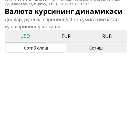
куни янгиланади: 08:55, 09:10, 09:35, 11:15, 15:15.
Валюта курсининг динамикаси
Доллар, рубл ва евронинг ўзбек сўмига нисбатан
курсларининг ўзгариши.
USD
EUR
RUB
Сотиб олиш
Сотиш