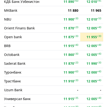
+60
+45
КДБ Банк Ўзбекистон
11 890
12 010
MKBank
11 880
11 965
+30
+50
NBU
11 900
12 010
+20
+40
Orient Finans Bank
11 870
12 005
+30
+30
Open bank
11 875
11 955
+40
+40
BRB
11 915
12 005
+30
+40
Octobank
11 860
12 005
+20
+30
Saderat Bank
11 870
11 990
+60
+40
Туронбанк
11 900
12 000
+30
+40
Трастбанк
11 910
12 005
Uzum Bank
-
-
+35
+40
Универсал банк
11 915
12 005
+30
+40