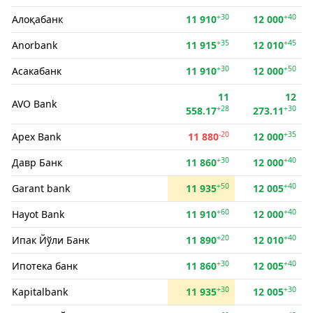
+30
+40
Алоқабанк
11 910
12 000
+35
+45
Anorbank
11 915
12 010
+30
+50
Асакабанк
11 910
12 000
11
12
AVO Bank
+28
+30
558.17
273.11
-20
+35
Apex Bank
11 880
12 000
+30
+40
Давр Банк
11 860
12 000
+50
+40
Garant bank
11 935
12 005
+60
+40
Hayot Bank
11 910
12 000
+20
+40
Ипак Йўли Банк
11 890
12 010
+30
+40
Ипотека банк
11 860
12 005
+30
+30
Kapitalbank
11 935
12 005