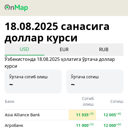
18.08.2025 санасига
доллар курси
USD
EUR
RUB
Ўзбекистонда 18.08.2025 ҳолатига ўртача доллар
курси
Ўртача сотиб олиш
Ўртача сотиш
~
~
Сотиб
Банк
Сотиш
олиш
+35
+40
Asia Alliance Bank
11 935
12 005
+50
+60
Агробанк
11 900
12 000