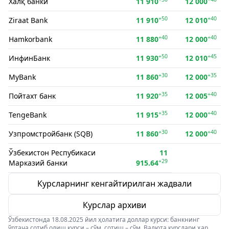
Халқ банки
11 910
12 000
+50
+40
Ziraat Bank
11 910
12 010
+40
+40
Hamkorbank
11 880
12 000
+50
+45
ИнфинБанк
11 930
12 010
+30
+35
MyBank
11 860
12 000
+35
+40
Пойтахт банк
11 920
12 005
+35
+40
TengeBank
11 915
12 000
+30
+40
Узпромстройбанк (SQB)
11 860
12 000
Ўзбекистон Респубикаси
11
+29
Марказий банки
915.64
Курсларнинг кенгайтирилган жадвали
Курслар архиви
Ўзбекистонда 18.08.2025 йил ҳолатига доллар курси: банкнинг
ўртача сотиб олиш курси – сўм, сотиш – сўм. Валюта курслари ҳар