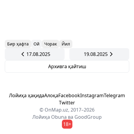
Бир ҳафта
Ой
Чорак
Йил
17.08.2025
19.08.2025
Архивга қайтиш
Лойиҳа ҳақида
Алоқа
Facebook
Instagram
Telegram
Twitter
© OnMap.uz, 2017–2026
Лойиҳа
Obuna
ва
GoodGroup
18+