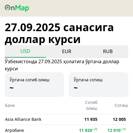
27.09.2025 санасига
доллар курси
USD
EUR
RUB
Ўзбекистонда 27.09.2025 ҳолатига ўртача доллар
курси
Ўртача сотиб олиш
Ўртача сотиш
~
~
Сотиб
Банк
Сотиш
олиш
Asia Alliance Bank
11 935
12 005
+20
+10
Агробанк
11 920
12 010