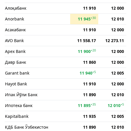
Алоқабанк
11 910
12 000
+30
Anorbank
11 945
12 010
Асакабанк
11 910
12 000
AVO Bank
11 558.17
12 273.11
+20
Apex Bank
11 900
12 000
Давр Банк
11 860
12 000
+5
Garant bank
11 940
12 005
Hayot Bank
11 910
12 000
Ипак Йўли Банк
11 890
12 010
+35
+5
Ипотека банк
11 895
12 010
Kapitalbank
11 935
12 005
КДБ Банк Ўзбекистон
11 890
12 010