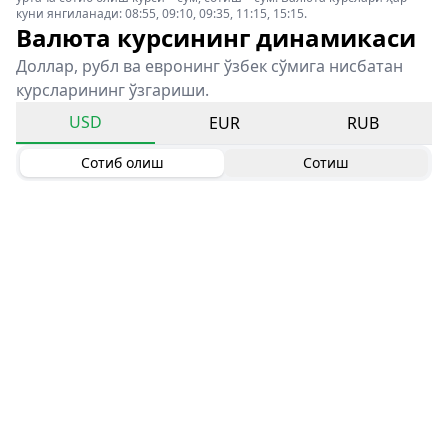
куни янгиланади: 08:55, 09:10, 09:35, 11:15, 15:15.
Валюта курсининг динамикаси
Доллар, рубл ва евронинг ўзбек сўмига нисбатан
курсларининг ўзгариши.
USD
EUR
RUB
Сотиб олиш
Сотиш