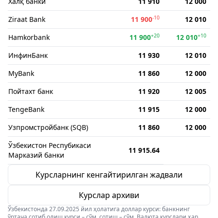
Халқ банки
11 910
12 000
-10
Ziraat Bank
11 900
12 010
+20
+10
Hamkorbank
11 900
12 010
ИнфинБанк
11 930
12 010
MyBank
11 860
12 000
Пойтахт банк
11 920
12 005
TengeBank
11 915
12 000
Узпромстройбанк (SQB)
11 860
12 000
Ўзбекистон Респубикаси
11 915.64
Марказий банки
Курсларнинг кенгайтирилган жадвали
Курслар архиви
Ўзбекистонда 27.09.2025 йил ҳолатига доллар курси: банкнинг
ўртача сотиб олиш курси – сўм, сотиш – сўм. Валюта курслари ҳар