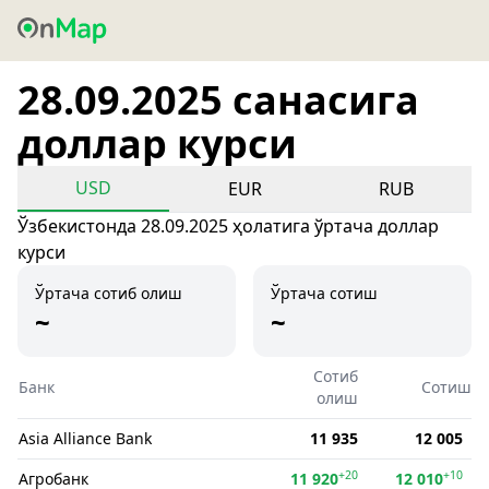
28.09.2025 санасига
доллар курси
USD
EUR
RUB
Ўзбекистонда 28.09.2025 ҳолатига ўртача доллар
курси
Ўртача сотиб олиш
Ўртача сотиш
~
~
Сотиб
Банк
Сотиш
олиш
Asia Alliance Bank
11 935
12 005
+20
+10
Агробанк
11 920
12 010