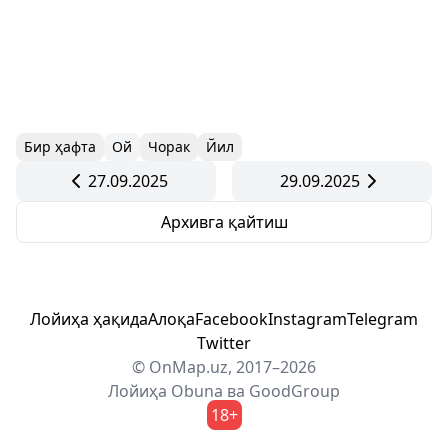
Бир ҳафта
Ой
Чорак
Йил
27.09.2025
29.09.2025
Архивга қайтиш
Лойиҳа ҳақида
Алоқа
Facebook
Instagram
Telegram
Twitter
© OnMap.uz, 2017–2026
Лойиҳа
Obuna
ва
GoodGroup
18+