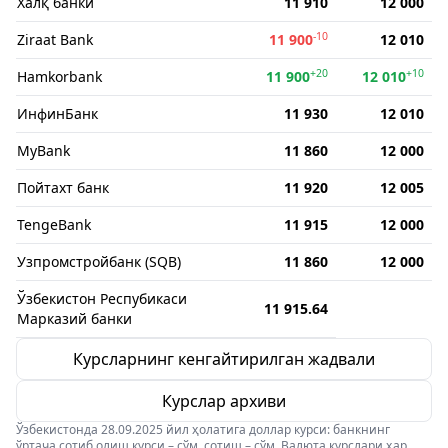
Халқ банки
11 910
12 000
-10
Ziraat Bank
11 900
12 010
+20
+10
Hamkorbank
11 900
12 010
ИнфинБанк
11 930
12 010
MyBank
11 860
12 000
Пойтахт банк
11 920
12 005
TengeBank
11 915
12 000
Узпромстройбанк (SQB)
11 860
12 000
Ўзбекистон Респубикаси
11 915.64
Марказий банки
Курсларнинг кенгайтирилган жадвали
Курслар архиви
Ўзбекистонда 28.09.2025 йил ҳолатига доллар курси: банкнинг
ўртача сотиб олиш курси – сўм, сотиш – сўм. Валюта курслари ҳар