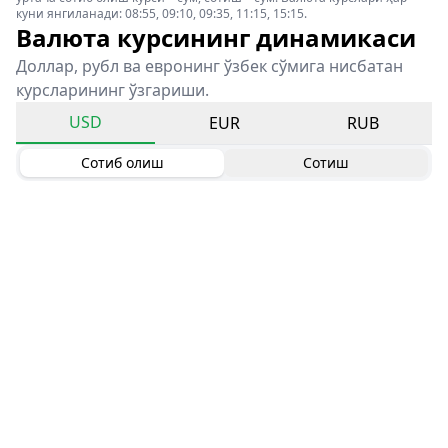
куни янгиланади: 08:55, 09:10, 09:35, 11:15, 15:15.
Валюта курсининг динамикаси
Доллар, рубл ва евронинг ўзбек сўмига нисбатан
курсларининг ўзгариши.
USD
EUR
RUB
Сотиб олиш
Сотиш