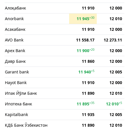
Алоқабанк
11 910
12 000
+30
Anorbank
11 945
12 010
Асакабанк
11 910
12 000
AVO Bank
11 558.17
12 273.11
+20
Apex Bank
11 900
12 000
Давр Банк
11 860
12 000
+5
Garant bank
11 940
12 005
Hayot Bank
11 910
12 000
Ипак Йўли Банк
11 890
12 010
+35
+5
Ипотека банк
11 895
12 010
Kapitalbank
11 935
12 005
КДБ Банк Ўзбекистон
11 890
12 010