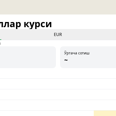
оллар курси
EUR
и
Ўртача сотиш
~