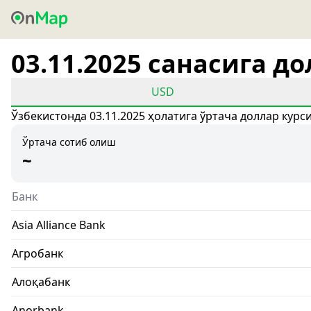
03.11.2025 санасига д
USD
Ўзбекистонда 03.11.2025 ҳолатига ўртача доллар курс
Ўртача сотиб олиш
~
Банк
Asia Alliance Bank
Агробанк
Алоқабанк
Anorbank