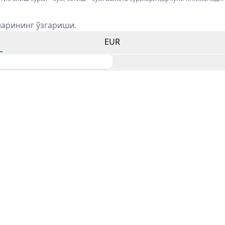
ларининг ўзгариши.
EUR