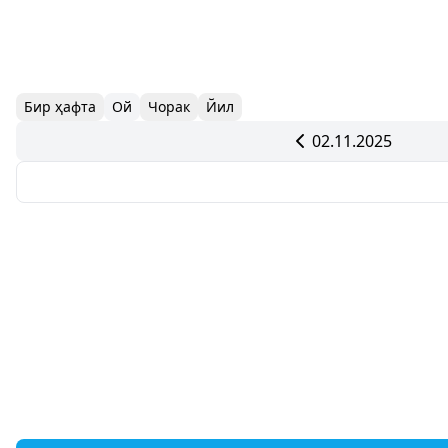
Бир ҳафта
Ой
Чорак
Йил
02.11.2025