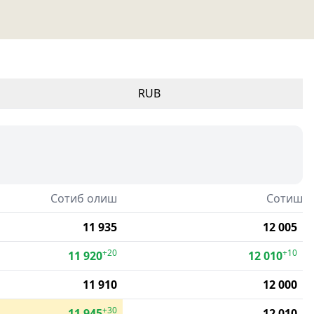
RUB
Сотиб олиш
Сотиш
11 935
12 005
+20
+10
11 920
12 010
11 910
12 000
+30
11 945
12 010