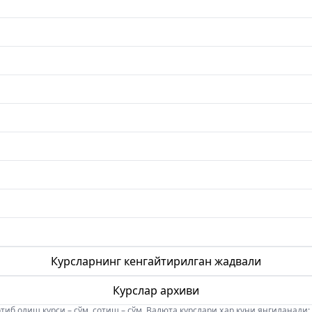
Курсларнинг кенгайтирилган жадвали
Курслар архиви
б олиш курси – сўм, сотиш – сўм. Валюта курслари ҳар куни янгиланади: 08:5