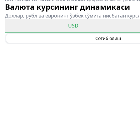
Валюта курсининг динамикаси
Доллар, рубл ва евронинг ўзбек сўмига нисбатан курс
USD
Сотиб олиш