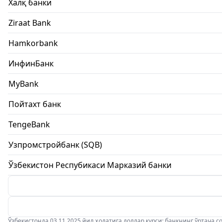
Халқ банки
Ziraat Bank
Hamkorbank
ИнфинБанк
MyBank
Пойтахт банк
TengeBank
Узпромстройбанк (SQB)
Ўзбекистон Респубикаси Марказий банки
Ўзбекистонда 03.11.2025 йил ҳолатига доллар курси: банкнинг ўртача соти