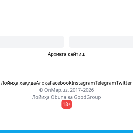
Архивга қайтиш
Лойиҳа ҳақида
Алоқа
Facebook
Instagram
Telegram
Twitter
© OnMap.uz, 2017–2026
Лойиҳа
Obuna
ва
GoodGroup
18+