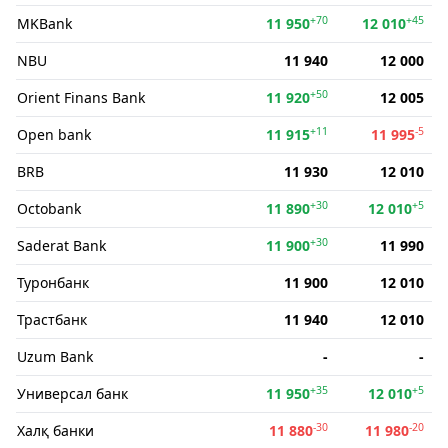
+70
+45
MKBank
11 950
12 010
NBU
11 940
12 000
+50
Orient Finans Bank
11 920
12 005
+11
-5
Open bank
11 915
11 995
BRB
11 930
12 010
+30
+5
Octobank
11 890
12 010
+30
Saderat Bank
11 900
11 990
Туронбанк
11 900
12 010
Трастбанк
11 940
12 010
Uzum Bank
-
-
+35
+5
Универсал банк
11 950
12 010
-30
-20
Халқ банки
11 880
11 980