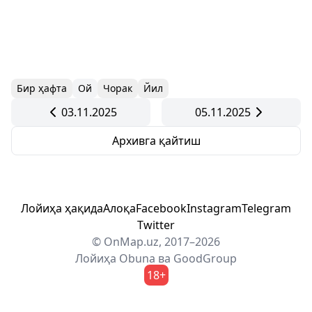
Бир ҳафта
Ой
Чорак
Йил
03.11.2025
05.11.2025
Архивга қайтиш
Лойиҳа ҳақида
Алоқа
Facebook
Instagram
Telegram
Twitter
© OnMap.uz, 2017–2026
Лойиҳа
Obuna
ва
GoodGroup
18+