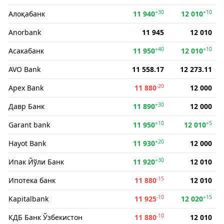
+30
+10
Алоқабанк
11 940
12 010
Anorbank
11 945
12 010
+40
+10
Асакабанк
11 950
12 010
AVO Bank
11 558.17
12 273.11
-20
Apex Bank
11 880
12 000
+30
Давр Банк
11 890
12 000
+10
+5
Garant bank
11 950
12 010
+20
Hayot Bank
11 930
12 000
+30
Ипак Йўли Банк
11 920
12 010
-15
Ипотека банк
11 880
12 010
-10
+15
Kapitalbank
11 925
12 020
-10
КДБ Банк Ўзбекистон
11 880
12 010