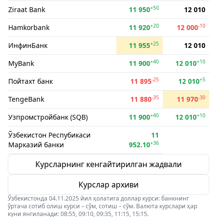
+50
Ziraat Bank
11 950
12 010
+20
-10
Hamkorbank
11 920
12 000
+25
ИнфинБанк
11 955
12 010
+40
+10
MyBank
11 900
12 010
-25
+5
Пойтахт банк
11 895
12 010
-35
-30
TengeBank
11 880
11 970
+40
+10
Узпромстройбанк (SQB)
11 900
12 010
Ўзбекистон Респубикаси
11
+36
Марказий банки
952.10
Курсларнинг кенгайтирилган жадвали
Курслар архиви
Ўзбекистонда 04.11.2025 йил ҳолатига доллар курси: банкнинг
ўртача сотиб олиш курси – сўм, сотиш – сўм. Валюта курслари ҳар
куни янгиланади: 08:55, 09:10, 09:35, 11:15, 15:15.