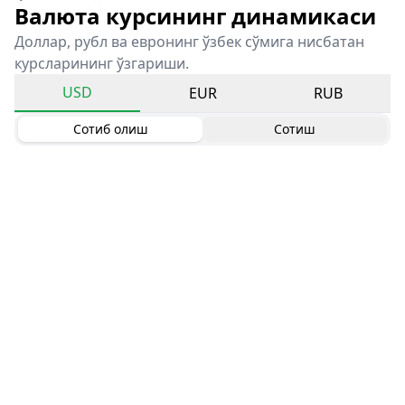
Валюта курсининг динамикаси
Доллар, рубл ва евронинг ўзбек сўмига нисбатан
курсларининг ўзгариши.
USD
EUR
RUB
Сотиб олиш
Сотиш