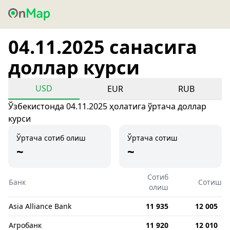
04.11.2025 санасига
доллар курси
USD
EUR
RUB
Ўзбекистонда 04.11.2025 ҳолатига ўртача доллар
курси
Ўртача сотиб олиш
Ўртача сотиш
~
~
Сотиб
Банк
Сотиш
олиш
Asia Alliance Bank
11 935
12 005
Агробанк
11 920
12 010