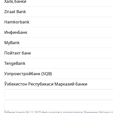
Халқ банки
Ziraat Bank
Hamkorbank
ИнфинБанк
MyBank
Пойтахт банк
TengeBank
Узпромстройбанк (SQB)
Ўзбекистон Респубикаси Марказий банки
Ўзбекистонда 06.11.2025 йил ҳолатига доллар курси: банкнинг ўртача соти