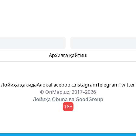
Архивга қайтиш
Лойиҳа ҳақида
Алоқа
Facebook
Instagram
Telegram
Twitter
© OnMap.uz, 2017–2026
Лойиҳа
Obuna
ва
GoodGroup
18+