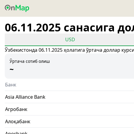
06.11.2025 санасига д
USD
Ўзбекистонда 06.11.2025 ҳолатига ўртача доллар курс
Ўртача сотиб олиш
~
Банк
Asia Alliance Bank
Агробанк
Алоқабанк
Anorbank