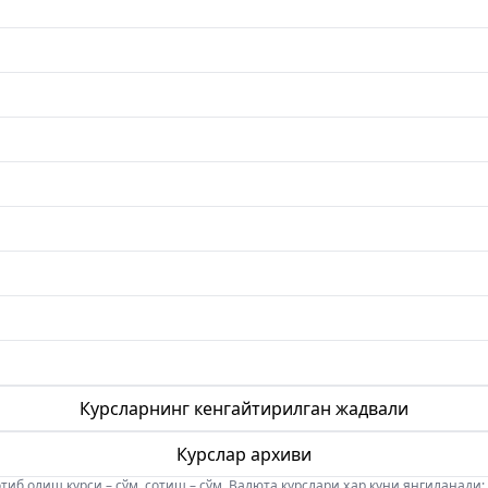
Курсларнинг кенгайтирилган жадвали
Курслар архиви
б олиш курси – сўм, сотиш – сўм. Валюта курслари ҳар куни янгиланади: 08:5