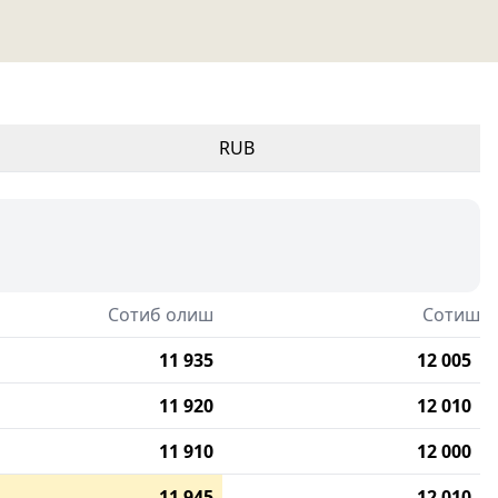
RUB
Сотиб олиш
Сотиш
11 935
12 005
11 920
12 010
11 910
12 000
11 945
12 010