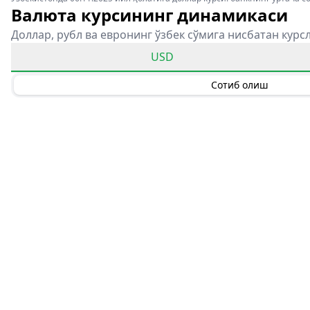
Валюта курсининг динамикаси
Доллар, рубл ва евронинг ўзбек сўмига нисбатан курс
USD
Сотиб олиш