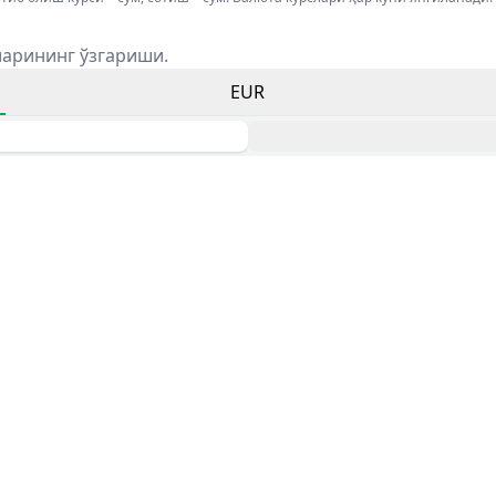
ларининг ўзгариши.
EUR