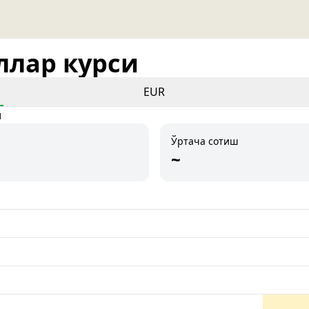
оллар курси
EUR
и
Ўртача сотиш
~