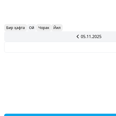
Бир ҳафта
Ой
Чорак
Йил
05.11.2025