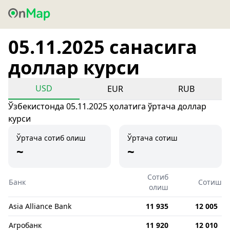
05.11.2025 санасига
доллар курси
USD
EUR
RUB
Ўзбекистонда 05.11.2025 ҳолатига ўртача доллар
курси
Ўртача сотиб олиш
Ўртача сотиш
~
~
Сотиб
Банк
Сотиш
олиш
Asia Alliance Bank
11 935
12 005
Агробанк
11 920
12 010