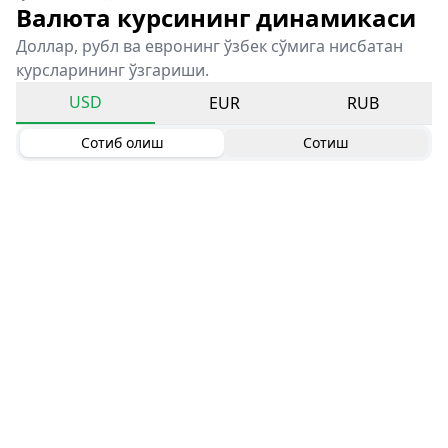
Валюта курсининг динамикаси
Доллар, рубл ва евронинг ўзбек сўмига нисбатан
курсларининг ўзгариши.
USD
EUR
RUB
Сотиб олиш
Сотиш