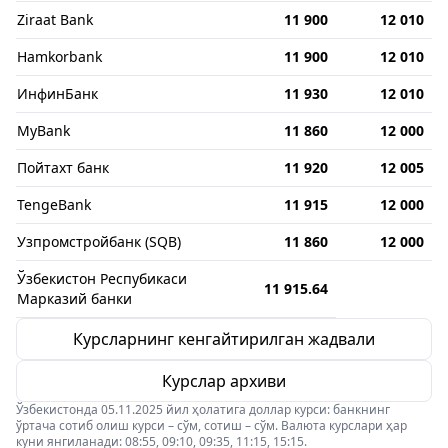
Ziraat Bank
11 900
12 010
Hamkorbank
11 900
12 010
ИнфинБанк
11 930
12 010
MyBank
11 860
12 000
Пойтахт банк
11 920
12 005
TengeBank
11 915
12 000
Узпромстройбанк (SQB)
11 860
12 000
Ўзбекистон Респубикаси
11 915.64
Марказий банки
Курсларнинг кенгайтирилган жадвали
Курслар архиви
Ўзбекистонда 05.11.2025 йил ҳолатига доллар курси: банкнинг
ўртача сотиб олиш курси – сўм, сотиш – сўм. Валюта курслари ҳар
куни янгиланади: 08:55, 09:10, 09:35, 11:15, 15:15.