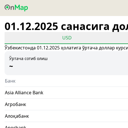
01.12.2025 санасига д
USD
Ўзбекистонда 01.12.2025 ҳолатига ўртача доллар курс
Ўртача сотиб олиш
~
Банк
Asia Alliance Bank
Агробанк
Алоқабанк
Anorbank