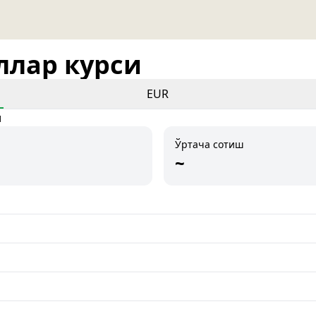
оллар курси
EUR
и
Ўртача сотиш
~