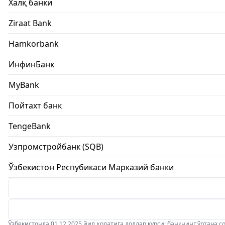
Халқ банки
Ziraat Bank
Hamkorbank
ИнфинБанк
MyBank
Пойтахт банк
TengeBank
Узпромстройбанк (SQB)
Ўзбекистон Респубикаси Марказий банки
Ўзбекистонда 01.12.2025 йил ҳолатига доллар курси: банкнинг ўртача соти