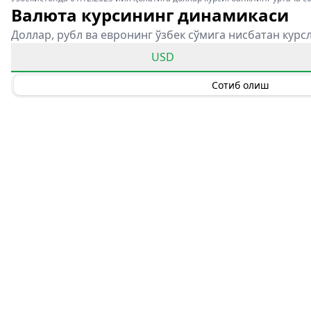
Валюта курсининг динамикаси
Доллар, рубл ва евронинг ўзбек сўмига нисбатан курс
USD
Сотиб олиш