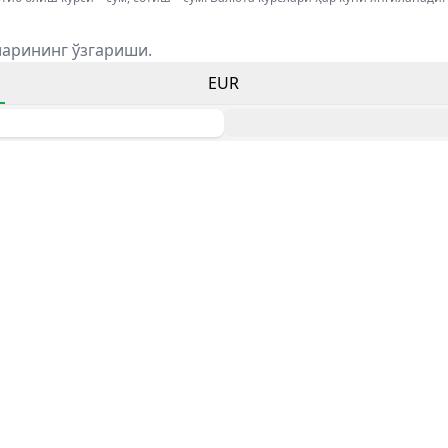
ларининг ўзгариши.
EUR