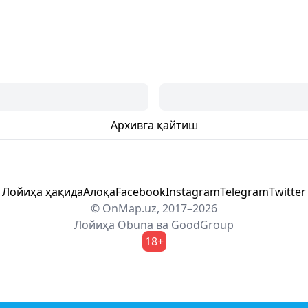
Архивга қайтиш
Лойиҳа ҳақида
Алоқа
Facebook
Instagram
Telegram
Twitter
© OnMap.uz, 2017–2026
Лойиҳа
Obuna
ва
GoodGroup
18+