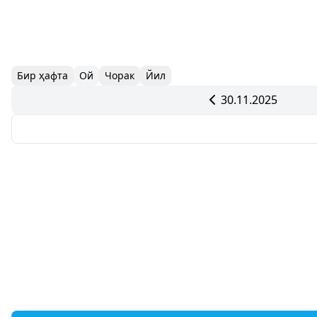
Бир ҳафта
Ой
Чорак
Йил
30.11.2025