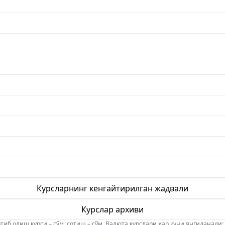
Курсларнинг кенгайтирилган жадвали
Курслар архиви
б олиш курси – сўм, сотиш – сўм. Валюта курслари ҳар куни янгиланади: 08:5