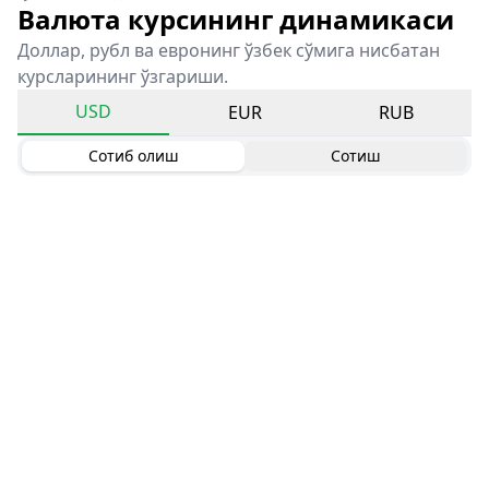
Валюта курсининг динамикаси
Доллар, рубл ва евронинг ўзбек сўмига нисбатан
курсларининг ўзгариши.
USD
EUR
RUB
Сотиб олиш
Сотиш