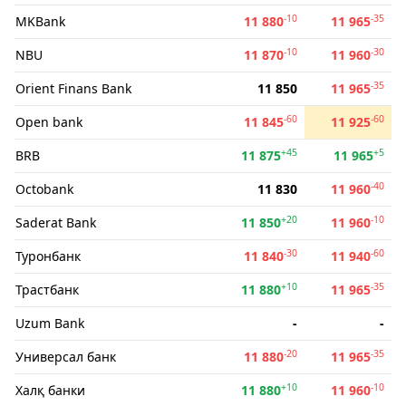
-10
-35
MKBank
11 880
11 965
-10
-30
NBU
11 870
11 960
-35
Orient Finans Bank
11 850
11 965
-60
-60
Open bank
11 845
11 925
+45
+5
BRB
11 875
11 965
-40
Octobank
11 830
11 960
+20
-10
Saderat Bank
11 850
11 960
-30
-60
Туронбанк
11 840
11 940
+10
-35
Трастбанк
11 880
11 965
Uzum Bank
-
-
-20
-35
Универсал банк
11 880
11 965
+10
-10
Халқ банки
11 880
11 960