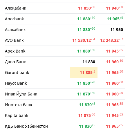
-30
-60
Алоқабанк
11 850
11 940
+10
+5
Anorbank
11 880
11 965
+30
Асакабанк
11 880
11 950
-54
-57
AVO Bank
11 530.12
12 243.32
+30
-55
Apex Bank
11 880
11 945
-10
Давр Банк
11 830
11 960
-5
-30
Garant bank
11 885
11 965
+20
-30
Hayot Bank
11 850
11 960
+30
-20
Ипак Йўли Банк
11 870
11 960
+5
-35
Ипотека банк
11 830
11 965
-50
-55
Kapitalbank
11 875
11 945
+5
-35
КДБ Банк Ўзбекистон
11 830
11 965