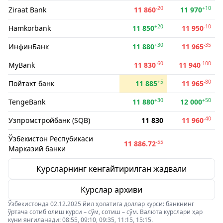
-20
+10
Ziraat Bank
11 860
11 970
+20
-10
Hamkorbank
11 850
11 950
+30
-35
ИнфинБанк
11 880
11 965
-60
-100
MyBank
11 830
11 940
+5
-80
Пойтахт банк
11 885
11 965
+30
+50
TengeBank
11 880
12 000
-40
Узпромстройбанк (SQB)
11 830
11 960
Ўзбекистон Респубикаси
-55
11 886.72
Марказий банки
Курсларнинг кенгайтирилган жадвали
Курслар архиви
Ўзбекистонда 02.12.2025 йил ҳолатига доллар курси: банкнинг
ўртача сотиб олиш курси – сўм, сотиш – сўм. Валюта курслари ҳар
куни янгиланади: 08:55, 09:10, 09:35, 11:15, 15:15.