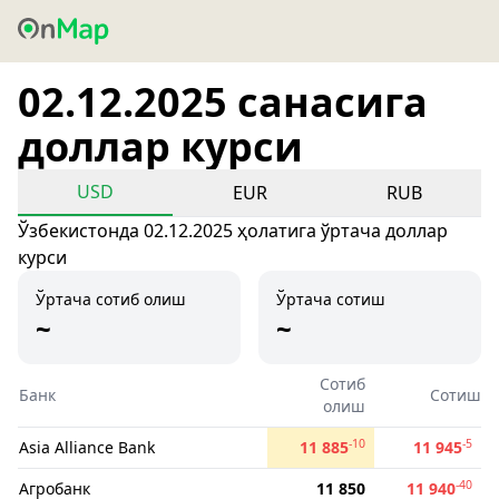
02.12.2025 санасига
доллар курси
USD
EUR
RUB
Ўзбекистонда 02.12.2025 ҳолатига ўртача доллар
курси
Ўртача сотиб олиш
Ўртача сотиш
~
~
Сотиб
Банк
Сотиш
олиш
-10
-5
Asia Alliance Bank
11 885
11 945
-40
Агробанк
11 850
11 940