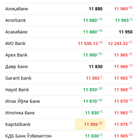
-40
Алоқабанк
11 880
11 960
+10
+5
Anorbank
11 880
11 965
+30
Асакабанк
11 880
11 950
-54
-57
AVO Bank
11 530.12
12 243.32
+50
-35
Apex Bank
11 900
11 965
-10
Давр Банк
11 830
11 960
-5
-30
Garant bank
11 885
11 965
+20
-30
Hayot Bank
11 850
11 960
+30
-10
Ипак Йўли Банк
11 870
11 970
+5
-35
Ипотека банк
11 830
11 965
-20
-25
Kapitalbank
11 905
11 975
+5
-35
КДБ Банк Ўзбекистон
11 830
11 965