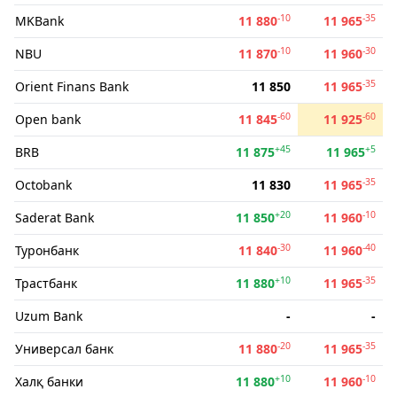
-10
-35
MKBank
11 880
11 965
-10
-30
NBU
11 870
11 960
-35
Orient Finans Bank
11 850
11 965
-60
-60
Open bank
11 845
11 925
+45
+5
BRB
11 875
11 965
-35
Octobank
11 830
11 965
+20
-10
Saderat Bank
11 850
11 960
-30
-40
Туронбанк
11 840
11 960
+10
-35
Трастбанк
11 880
11 965
Uzum Bank
-
-
-20
-35
Универсал банк
11 880
11 965
+10
-10
Халқ банки
11 880
11 960