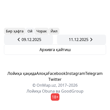
Бир ҳафта
Ой
Чорак
Йил
09.12.2025
11.12.2025
Архивга қайтиш
Лойиҳа ҳақида
Алоқа
Facebook
Instagram
Telegram
Twitter
© OnMap.uz, 2017–2026
Лойиҳа
Obuna
ва
GoodGroup
18+