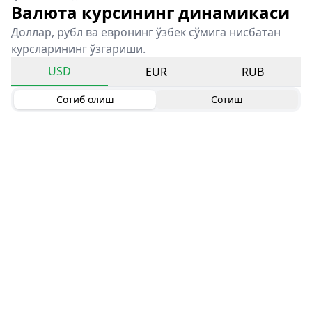
Валюта курсининг динамикаси
Доллар, рубл ва евронинг ўзбек сўмига нисбатан
курсларининг ўзгариши.
USD
EUR
RUB
Сотиб олиш
Сотиш