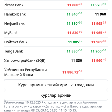
-20
+10
Ziraat Bank
11 860
11 970
+10
Hamkorbank
11 840
11 960
+30
-35
ИнфинБанк
11 880
11 965
-60
-75
MyBank
11 830
11 965
+5
-80
Пойтахт банк
11 885
11 965
+30
+10
TengeBank
11 880
11 960
-40
Узпромстройбанк (SQB)
11 830
11 960
Ўзбекистон Респубикаси
-55
11 886.72
Марказий банки
Курсларнинг кенгайтирилган жадвали
Курслар архиви
Ўзбекистонда 10.12.2025 йил ҳолатига доллар курси: банкнинг
ўртача сотиб олиш курси – сўм, сотиш – сўм. Валюта курслари ҳар
куни янгиланади: 08:55, 09:10, 09:35, 11:15, 15:15.