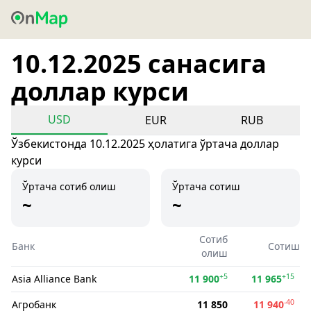
10.12.2025 санасига
доллар курси
USD
EUR
RUB
Ўзбекистонда 10.12.2025 ҳолатига ўртача доллар
курси
Ўртача сотиб олиш
Ўртача сотиш
~
~
Сотиб
Банк
Сотиш
олиш
+5
+15
Asia Alliance Bank
11 900
11 965
-40
Агробанк
11 850
11 940