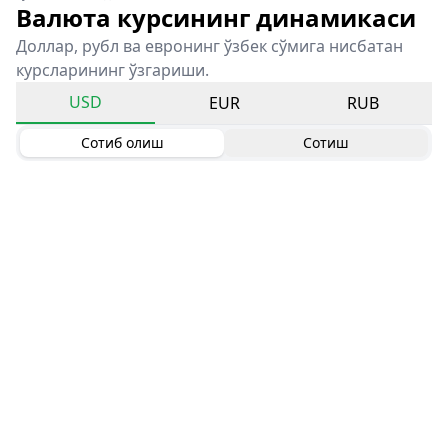
Валюта курсининг динамикаси
Доллар, рубл ва евронинг ўзбек сўмига нисбатан
курсларининг ўзгариши.
USD
EUR
RUB
Сотиб олиш
Сотиш