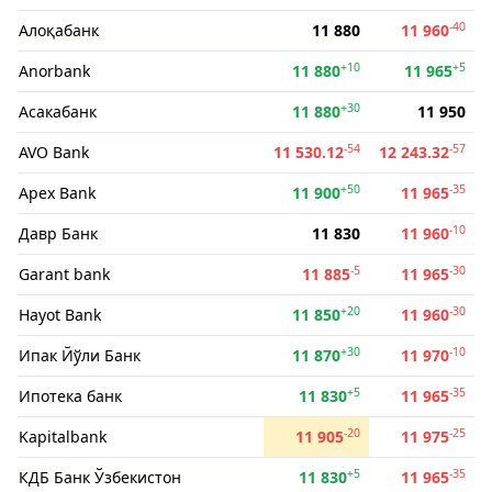
-40
Алоқабанк
11 880
11 960
+10
+5
Anorbank
11 880
11 965
+30
Асакабанк
11 880
11 950
-54
-57
AVO Bank
11 530.12
12 243.32
+50
-35
Apex Bank
11 900
11 965
-10
Давр Банк
11 830
11 960
-5
-30
Garant bank
11 885
11 965
+20
-30
Hayot Bank
11 850
11 960
+30
-10
Ипак Йўли Банк
11 870
11 970
+5
-35
Ипотека банк
11 830
11 965
-20
-25
Kapitalbank
11 905
11 975
+5
-35
КДБ Банк Ўзбекистон
11 830
11 965