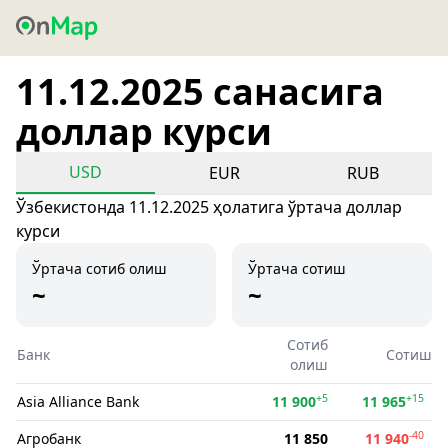
11.12.2025 санасига
доллар курси
USD
EUR
RUB
Ўзбекистонда 11.12.2025 ҳолатига ўртача доллар
курси
Ўртача сотиб олиш
Ўртача сотиш
~
~
Сотиб
Банк
Сотиш
олиш
+5
+15
Asia Alliance Bank
11 900
11 965
-40
Агробанк
11 850
11 940