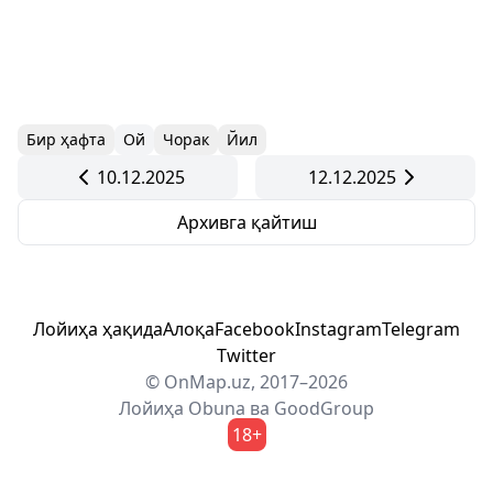
Бир ҳафта
Ой
Чорак
Йил
10.12.2025
12.12.2025
Архивга қайтиш
Лойиҳа ҳақида
Алоқа
Facebook
Instagram
Telegram
Twitter
© OnMap.uz, 2017–2026
Лойиҳа
Obuna
ва
GoodGroup
18+