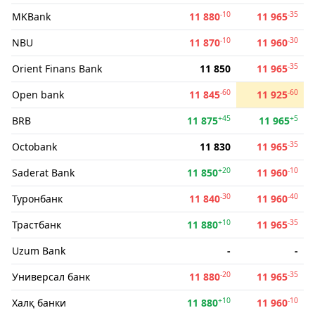
-10
-35
MKBank
11 880
11 965
-10
-30
NBU
11 870
11 960
-35
Orient Finans Bank
11 850
11 965
-60
-60
Open bank
11 845
11 925
+45
+5
BRB
11 875
11 965
-35
Octobank
11 830
11 965
+20
-10
Saderat Bank
11 850
11 960
-30
-40
Туронбанк
11 840
11 960
+10
-35
Трастбанк
11 880
11 965
Uzum Bank
-
-
-20
-35
Универсал банк
11 880
11 965
+10
-10
Халқ банки
11 880
11 960