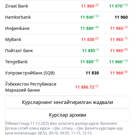
-20
+10
Ziraat Bank
11 860
11 970
+10
Hamkorbank
11 840
11 960
+30
-35
ИнфинБанк
11 880
11 965
-60
-75
MyBank
11 830
11 965
+5
-80
Пойтахт банк
11 885
11 965
+30
+10
TengeBank
11 880
11 960
-40
Узпромстройбанк (SQB)
11 830
11 960
Ўзбекистон Респубикаси
-55
11 886.72
Марказий банки
Курсларнинг кенгайтирилган жадвали
Курслар архиви
Ўзбекистонда 11.12.2025 йил ҳолатига доллар курси: банкнинг
ўртача сотиб олиш курси – сўм, сотиш – сўм. Валюта курслари ҳар
куни янгиланади: 08:55, 09:10, 09:35, 11:15, 15:15.