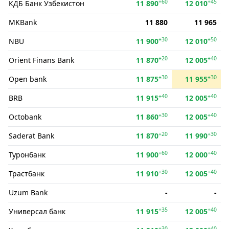
+60
+45
КДБ Банк Ўзбекистон
11 890
12 010
MKBank
11 880
11 965
+30
+50
NBU
11 900
12 010
+20
+40
Orient Finans Bank
11 870
12 005
+30
+30
Open bank
11 875
11 955
+40
+40
BRB
11 915
12 005
+30
+40
Octobank
11 860
12 005
+20
+30
Saderat Bank
11 870
11 990
+60
+40
Туронбанк
11 900
12 000
+30
+40
Трастбанк
11 910
12 005
Uzum Bank
-
-
+35
+40
Универсал банк
11 915
12 005
+30
+40