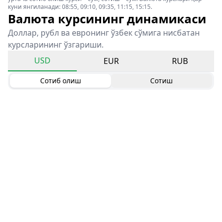
куни янгиланади: 08:55, 09:10, 09:35, 11:15, 15:15.
Валюта курсининг динамикаси
Доллар, рубл ва евронинг ўзбек сўмига нисбатан
курсларининг ўзгариши.
USD
EUR
RUB
Сотиб олиш
Сотиш