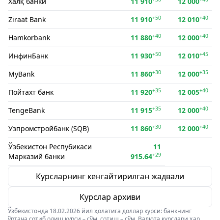
Халқ банки
11 910
12 000
+50
+40
Ziraat Bank
11 910
12 010
+40
+40
Hamkorbank
11 880
12 000
+50
+45
ИнфинБанк
11 930
12 010
+30
+35
MyBank
11 860
12 000
+35
+40
Пойтахт банк
11 920
12 005
+35
+40
TengeBank
11 915
12 000
+30
+40
Узпромстройбанк (SQB)
11 860
12 000
Ўзбекистон Респубикаси
11
+29
Марказий банки
915.64
Курсларнинг кенгайтирилган жадвали
Курслар архиви
Ўзбекистонда 18.02.2026 йил ҳолатига доллар курси: банкнинг
ўртача сотиб олиш курси – сўм, сотиш – сўм. Валюта курслари ҳар