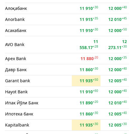
+30
+40
Алоқабанк
11 910
12 000
+35
+45
Anorbank
11 915
12 010
+30
+50
Асакабанк
11 910
12 000
11
12
AVO Bank
+28
+30
558.17
273.11
-20
+35
Apex Bank
11 880
12 000
+30
+40
Давр Банк
11 860
12 000
+50
+40
Garant bank
11 935
12 005
+60
+40
Hayot Bank
11 910
12 000
+20
+40
Ипак Йўли Банк
11 890
12 010
+30
+40
Ипотека банк
11 860
12 005
+30
+30
Kapitalbank
11 935
12 005