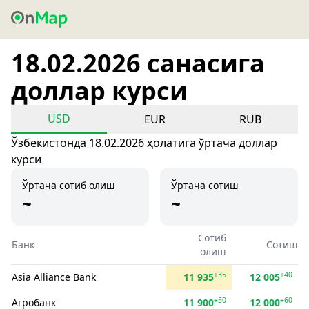
18.02.2026 санасига
доллар курси
USD
EUR
RUB
Ўзбекистонда 18.02.2026 ҳолатига ўртача доллар
курси
Ўртача сотиб олиш
Ўртача сотиш
~
~
Сотиб
Банк
Сотиш
олиш
+35
+40
Asia Alliance Bank
11 935
12 005
+50
+60
Агробанк
11 900
12 000