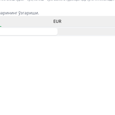
ларининг ўзгариши.
EUR