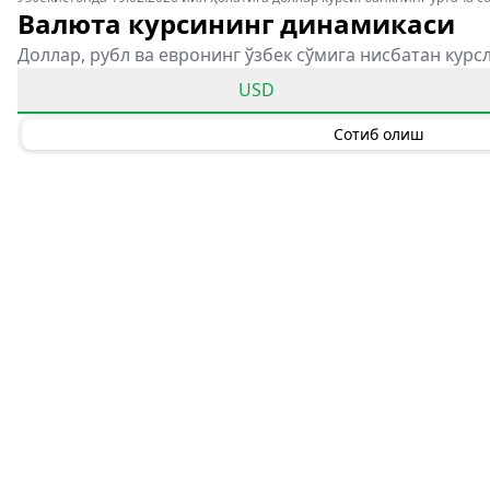
Валюта курсининг динамикаси
Доллар, рубл ва евронинг ўзбек сўмига нисбатан курс
USD
Сотиб олиш