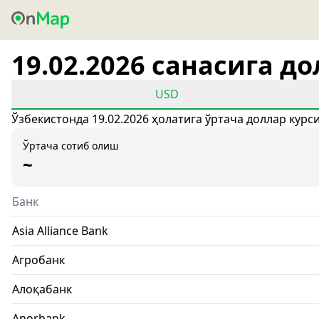
19.02.2026 санасига д
USD
Ўзбекистонда 19.02.2026 ҳолатига ўртача доллар курс
Ўртача сотиб олиш
~
Банк
Asia Alliance Bank
Агробанк
Алоқабанк
Anorbank