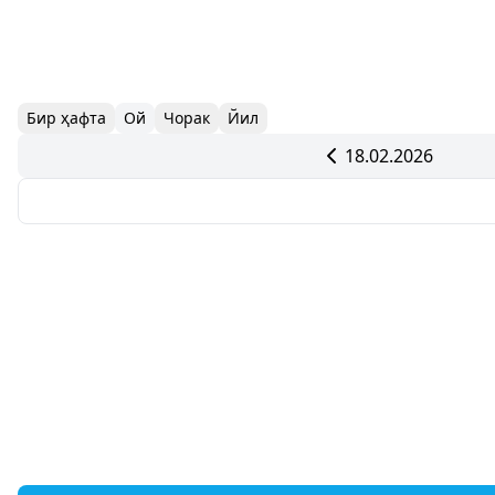
Бир ҳафта
Ой
Чорак
Йил
18.02.2026