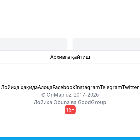
Архивга қайтиш
Лойиҳа ҳақида
Алоқа
Facebook
Instagram
Telegram
Twitter
© OnMap.uz, 2017–2026
Лойиҳа
Obuna
ва
GoodGroup
18+