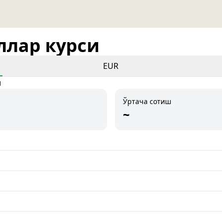
оллар курси
EUR
и
Ўртача сотиш
~