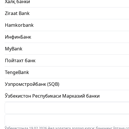
Халқ банки
Ziraat Bank
Hamkorbank
ИнфинБанк
MyBank
Пойтахт банк
TengeBank
Узпромстройбанк (SQB)
Ўзбекистон Респубикаси Марказий банки
Ўзбекистонда 19.02.2026 йил ҳолатига доллар курси: банкнинг ўртача соти