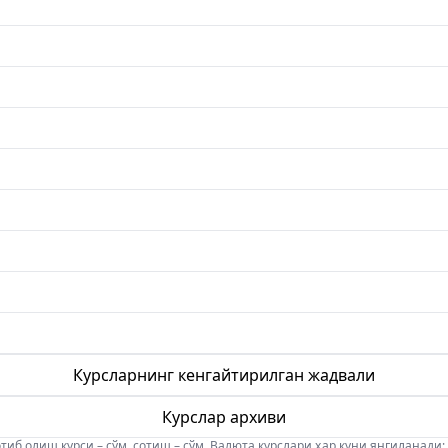
Курсларнинг кенгайтирилган жадвали
Курслар архиви
б олиш курси – сўм, сотиш – сўм. Валюта курслари ҳар куни янгиланади: 08:5