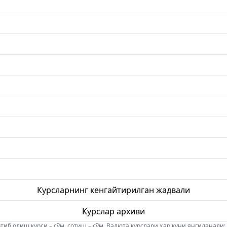
Курсларнинг кенгайтирилган жадвали
Курслар архиви
б олиш курси – сўм, сотиш – сўм. Валюта курслари ҳар куни янгиланади: 08:5