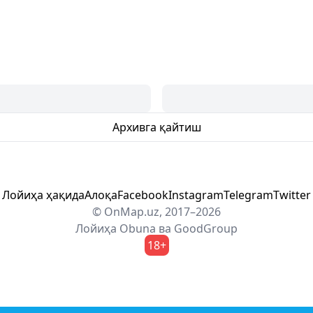
Архивга қайтиш
Лойиҳа ҳақида
Алоқа
Facebook
Instagram
Telegram
Twitter
© OnMap.uz, 2017–2026
Лойиҳа
Obuna
ва
GoodGroup
18+