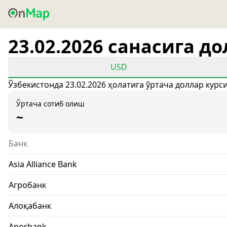
23.02.2026 санасига д
USD
Ўзбекистонда 23.02.2026 ҳолатига ўртача доллар курс
Ўртача сотиб олиш
~
Банк
Asia Alliance Bank
Агробанк
Алоқабанк
Anorbank