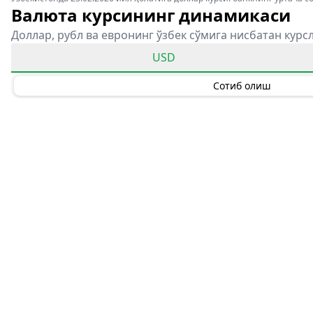
Валюта курсининг динамикаси
Доллар, рубл ва евронинг ўзбек сўмига нисбатан курс
USD
Сотиб олиш