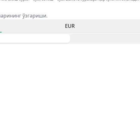
ларининг ўзгариши.
EUR