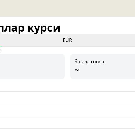
оллар курси
EUR
и
Ўртача сотиш
~