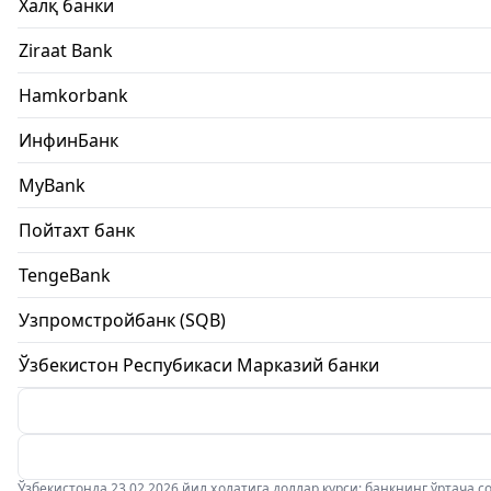
Халқ банки
Ziraat Bank
Hamkorbank
ИнфинБанк
MyBank
Пойтахт банк
TengeBank
Узпромстройбанк (SQB)
Ўзбекистон Респубикаси Марказий банки
Ўзбекистонда 23.02.2026 йил ҳолатига доллар курси: банкнинг ўртача соти