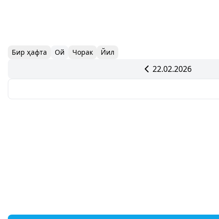
Бир ҳафта
Ой
Чорак
Йил
22.02.2026