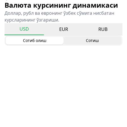
Валюта курсининг динамикаси
Доллар, рубл ва евронинг ўзбек сўмига нисбатан
курсларининг ўзгариши.
USD
EUR
RUB
Сотиб олиш
Сотиш