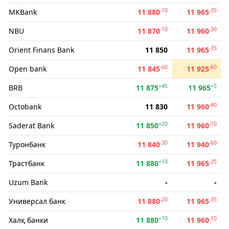
-10
-35
MKBank
11 880
11 965
-10
-30
NBU
11 870
11 960
-35
Orient Finans Bank
11 850
11 965
-60
-60
Open bank
11 845
11 925
+45
+5
BRB
11 875
11 965
-40
Octobank
11 830
11 960
+20
-10
Saderat Bank
11 850
11 960
-30
-60
Туронбанк
11 840
11 940
+10
-35
Трастбанк
11 880
11 965
Uzum Bank
-
-
-20
-35
Универсал банк
11 880
11 965
+10
-10
Халқ банки
11 880
11 960