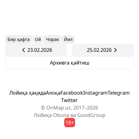
Бир ҳафта
Ой
Чорак
Йил
23.02.2026
25.02.2026
Архивга қайтиш
Лойиҳа ҳақида
Алоқа
Facebook
Instagram
Telegram
Twitter
© OnMap.uz, 2017–2026
Лойиҳа
Obuna
ва
GoodGroup
18+