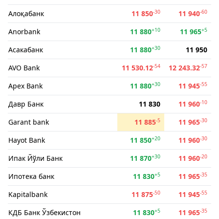
-30
-60
Алоқабанк
11 850
11 940
+10
+5
Anorbank
11 880
11 965
+30
Асакабанк
11 880
11 950
-54
-57
AVO Bank
11 530.12
12 243.32
+30
-55
Apex Bank
11 880
11 945
-10
Давр Банк
11 830
11 960
-5
-30
Garant bank
11 885
11 965
+20
-30
Hayot Bank
11 850
11 960
+30
-20
Ипак Йўли Банк
11 870
11 960
+5
-35
Ипотека банк
11 830
11 965
-50
-55
Kapitalbank
11 875
11 945
+5
-35
КДБ Банк Ўзбекистон
11 830
11 965