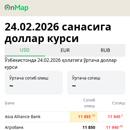
24.02.2026 санасига
доллар курси
USD
EUR
RUB
Ўзбекистонда 24.02.2026 ҳолатига ўртача доллар
курси
Ўртача сотиб олиш
Ўртача сотиш
~
~
Сотиб
Банк
Сотиш
олиш
-10
-5
Asia Alliance Bank
11 885
11 945
-40
Агробанк
11 850
11 940