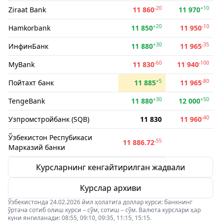
-20
+10
Ziraat Bank
11 860
11 970
+20
-10
Hamkorbank
11 850
11 950
+30
-35
ИнфинБанк
11 880
11 965
-60
-100
MyBank
11 830
11 940
+5
-80
Пойтахт банк
11 885
11 965
+30
+50
TengeBank
11 880
12 000
-40
Узпромстройбанк (SQB)
11 830
11 960
Ўзбекистон Респубикаси
-55
11 886.72
Марказий банки
Курсларнинг кенгайтирилган жадвали
Курслар архиви
Ўзбекистонда 24.02.2026 йил ҳолатига доллар курси: банкнинг
ўртача сотиб олиш курси – сўм, сотиш – сўм. Валюта курслари ҳар
куни янгиланади: 08:55, 09:10, 09:35, 11:15, 15:15.