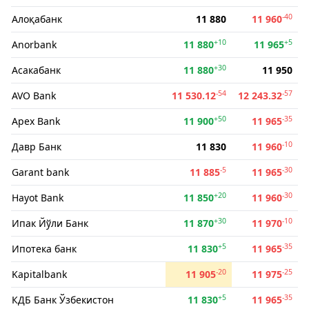
-40
Алоқабанк
11 880
11 960
+10
+5
Anorbank
11 880
11 965
+30
Асакабанк
11 880
11 950
-54
-57
AVO Bank
11 530.12
12 243.32
+50
-35
Apex Bank
11 900
11 965
-10
Давр Банк
11 830
11 960
-5
-30
Garant bank
11 885
11 965
+20
-30
Hayot Bank
11 850
11 960
+30
-10
Ипак Йўли Банк
11 870
11 970
+5
-35
Ипотека банк
11 830
11 965
-20
-25
Kapitalbank
11 905
11 975
+5
-35
КДБ Банк Ўзбекистон
11 830
11 965