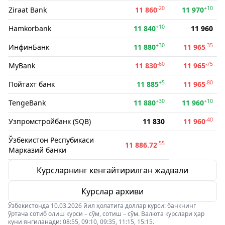
-20
+10
Ziraat Bank
11 860
11 970
+10
Hamkorbank
11 840
11 960
+30
-35
ИнфинБанк
11 880
11 965
-60
-75
MyBank
11 830
11 965
+5
-80
Пойтахт банк
11 885
11 965
+30
+10
TengeBank
11 880
11 960
-40
Узпромстройбанк (SQB)
11 830
11 960
Ўзбекистон Респубикаси
-55
11 886.72
Марказий банки
Курсларнинг кенгайтирилган жадвали
Курслар архиви
Ўзбекистонда 10.03.2026 йил ҳолатига доллар курси: банкнинг
ўртача сотиб олиш курси – сўм, сотиш – сўм. Валюта курслари ҳар
куни янгиланади: 08:55, 09:10, 09:35, 11:15, 15:15.