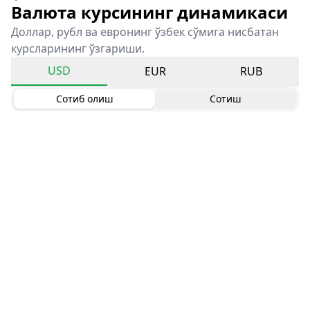
Валюта курсининг динамикаси
Доллар, рубл ва евронинг ўзбек сўмига нисбатан
курсларининг ўзгариши.
USD
EUR
RUB
Сотиб олиш
Сотиш