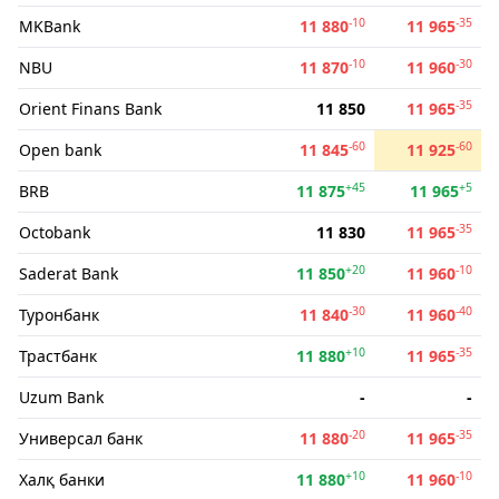
-10
-35
MKBank
11 880
11 965
-10
-30
NBU
11 870
11 960
-35
Orient Finans Bank
11 850
11 965
-60
-60
Open bank
11 845
11 925
+45
+5
BRB
11 875
11 965
-35
Octobank
11 830
11 965
+20
-10
Saderat Bank
11 850
11 960
-30
-40
Туронбанк
11 840
11 960
+10
-35
Трастбанк
11 880
11 965
Uzum Bank
-
-
-20
-35
Универсал банк
11 880
11 965
+10
-10
Халқ банки
11 880
11 960