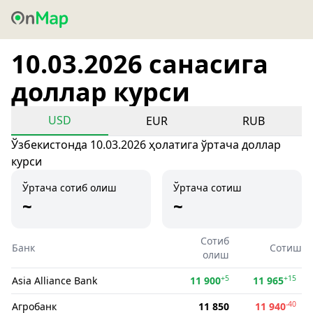
10.03.2026 санасига
доллар курси
USD
EUR
RUB
Ўзбекистонда 10.03.2026 ҳолатига ўртача доллар
курси
Ўртача сотиб олиш
Ўртача сотиш
~
~
Сотиб
Банк
Сотиш
олиш
+5
+15
Asia Alliance Bank
11 900
11 965
-40
Агробанк
11 850
11 940