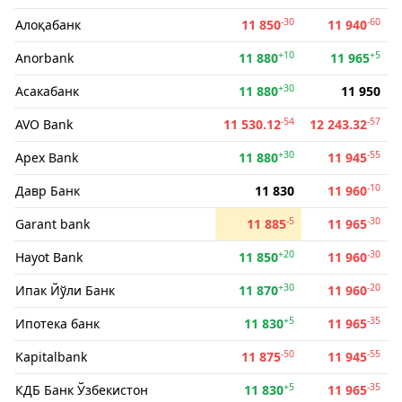
-30
-60
Алоқабанк
11 850
11 940
+10
+5
Anorbank
11 880
11 965
+30
Асакабанк
11 880
11 950
-54
-57
AVO Bank
11 530.12
12 243.32
+30
-55
Apex Bank
11 880
11 945
-10
Давр Банк
11 830
11 960
-5
-30
Garant bank
11 885
11 965
+20
-30
Hayot Bank
11 850
11 960
+30
-20
Ипак Йўли Банк
11 870
11 960
+5
-35
Ипотека банк
11 830
11 965
-50
-55
Kapitalbank
11 875
11 945
+5
-35
КДБ Банк Ўзбекистон
11 830
11 965