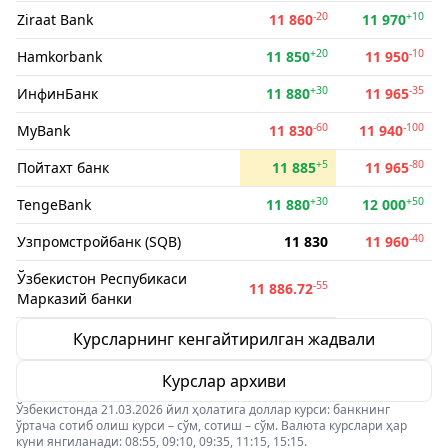
-20
+10
Ziraat Bank
11 860
11 970
+20
-10
Hamkorbank
11 850
11 950
+30
-35
ИнфинБанк
11 880
11 965
-60
-100
MyBank
11 830
11 940
+5
-80
Пойтахт банк
11 885
11 965
+30
+50
TengeBank
11 880
12 000
-40
Узпромстройбанк (SQB)
11 830
11 960
Ўзбекистон Респубикаси
-55
11 886.72
Марказий банки
Курсларнинг кенгайтирилган жадвали
Курслар архиви
Ўзбекистонда 21.03.2026 йил ҳолатига доллар курси: банкнинг
ўртача сотиб олиш курси – сўм, сотиш – сўм. Валюта курслари ҳар
куни янгиланади: 08:55, 09:10, 09:35, 11:15, 15:15.