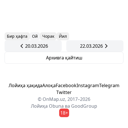
Бир ҳафта
Ой
Чорак
Йил
20.03.2026
22.03.2026
Архивга қайтиш
Лойиҳа ҳақида
Алоқа
Facebook
Instagram
Telegram
Twitter
© OnMap.uz, 2017–2026
Лойиҳа
Obuna
ва
GoodGroup
18+