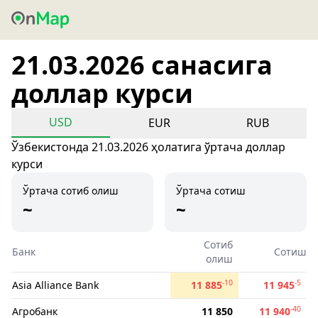
21.03.2026 санасига
доллар курси
USD
EUR
RUB
Ўзбекистонда 21.03.2026 ҳолатига ўртача доллар
курси
Ўртача сотиб олиш
Ўртача сотиш
~
~
Сотиб
Банк
Сотиш
олиш
-10
-5
Asia Alliance Bank
11 885
11 945
-40
Агробанк
11 850
11 940