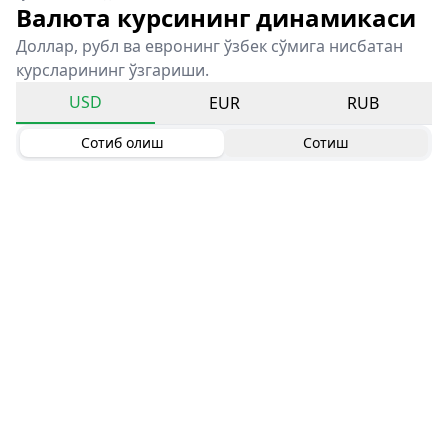
Валюта курсининг динамикаси
Доллар, рубл ва евронинг ўзбек сўмига нисбатан
курсларининг ўзгариши.
USD
EUR
RUB
Сотиб олиш
Сотиш