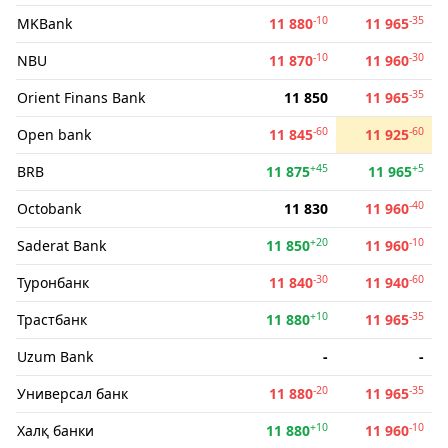
-10
-35
MKBank
11 880
11 965
-10
-30
NBU
11 870
11 960
-35
Orient Finans Bank
11 850
11 965
-60
-60
Open bank
11 845
11 925
+45
+5
BRB
11 875
11 965
-40
Octobank
11 830
11 960
+20
-10
Saderat Bank
11 850
11 960
-30
-60
Туронбанк
11 840
11 940
+10
-35
Трастбанк
11 880
11 965
Uzum Bank
-
-
-20
-35
Универсал банк
11 880
11 965
+10
-10
Халқ банки
11 880
11 960