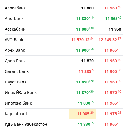
-40
Алоқабанк
11 880
11 960
+10
+5
Anorbank
11 880
11 965
+30
Асакабанк
11 880
11 950
-54
-57
AVO Bank
11 530.12
12 243.32
+50
-35
Apex Bank
11 900
11 965
-10
Давр Банк
11 830
11 960
-5
-30
Garant bank
11 885
11 965
+20
-30
Hayot Bank
11 850
11 960
+30
-10
Ипак Йўли Банк
11 870
11 970
+5
-35
Ипотека банк
11 830
11 965
-20
-25
Kapitalbank
11 905
11 975
+5
-35
КДБ Банк Ўзбекистон
11 830
11 965