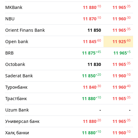
-10
-35
MKBank
11 880
11 965
-10
-30
NBU
11 870
11 960
-35
Orient Finans Bank
11 850
11 965
-60
-60
Open bank
11 845
11 925
+45
+5
BRB
11 875
11 965
-35
Octobank
11 830
11 965
+20
-10
Saderat Bank
11 850
11 960
-30
-40
Туронбанк
11 840
11 960
+10
-35
Трастбанк
11 880
11 965
Uzum Bank
-
-
-20
-35
Универсал банк
11 880
11 965
+10
-10
Халқ банки
11 880
11 960