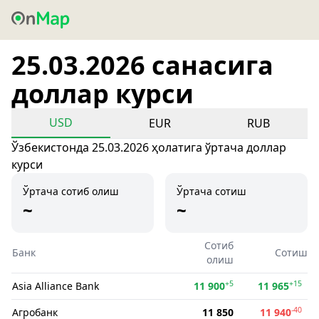
25.03.2026 санасига
доллар курси
USD
EUR
RUB
Ўзбекистонда 25.03.2026 ҳолатига ўртача доллар
курси
Ўртача сотиб олиш
Ўртача сотиш
~
~
Сотиб
Банк
Сотиш
олиш
+5
+15
Asia Alliance Bank
11 900
11 965
-40
Агробанк
11 850
11 940