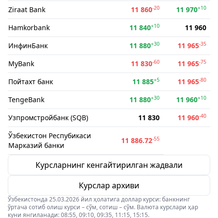
-20
+10
Ziraat Bank
11 860
11 970
+10
Hamkorbank
11 840
11 960
+30
-35
ИнфинБанк
11 880
11 965
-60
-75
MyBank
11 830
11 965
+5
-80
Пойтахт банк
11 885
11 965
+30
+10
TengeBank
11 880
11 960
-40
Узпромстройбанк (SQB)
11 830
11 960
Ўзбекистон Респубикаси
-55
11 886.72
Марказий банки
Курсларнинг кенгайтирилган жадвали
Курслар архиви
Ўзбекистонда 25.03.2026 йил ҳолатига доллар курси: банкнинг
ўртача сотиб олиш курси – сўм, сотиш – сўм. Валюта курслари ҳар
куни янгиланади: 08:55, 09:10, 09:35, 11:15, 15:15.