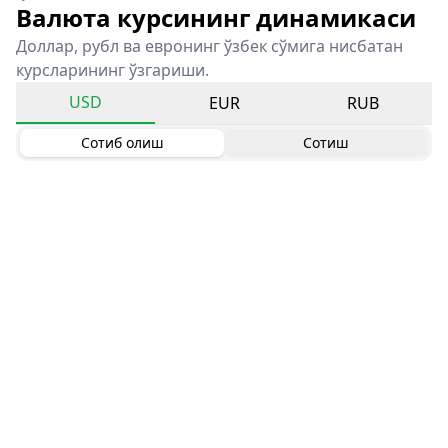
Валюта курсининг динамикаси
Доллар, рубл ва евронинг ўзбек сўмига нисбатан
курсларининг ўзгариши.
USD
EUR
RUB
Сотиб олиш
Сотиш