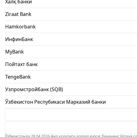
Халқ банки
Ziraat Bank
Hamkorbank
ИнфинБанк
MyBank
Пойтахт банк
TengeBank
Узпромстройбанк (SQB)
Ўзбекистон Респубикаси Марказий банки
Ўзбекистонда 28.04.2026 йил ҳолатига доллар курси: банкнинг ўртача соти