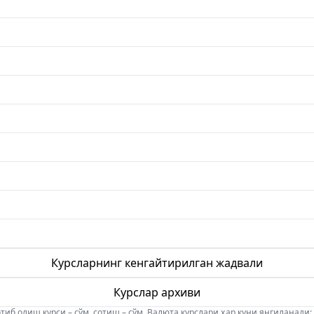
Курсларнинг кенгайтирилган жадвали
Курслар архиви
б олиш курси – сўм, сотиш – сўм. Валюта курслари ҳар куни янгиланади: 08:5