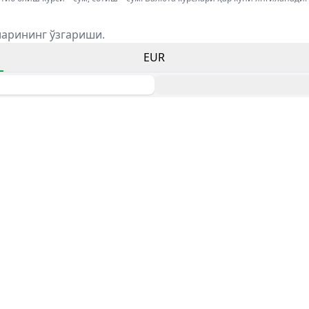
ларининг ўзгариши.
EUR