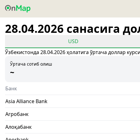
28.04.2026 санасига д
USD
Ўзбекистонда 28.04.2026 ҳолатига ўртача доллар курс
Ўртача сотиб олиш
~
Банк
Asia Alliance Bank
Агробанк
Алоқабанк
Anorbank