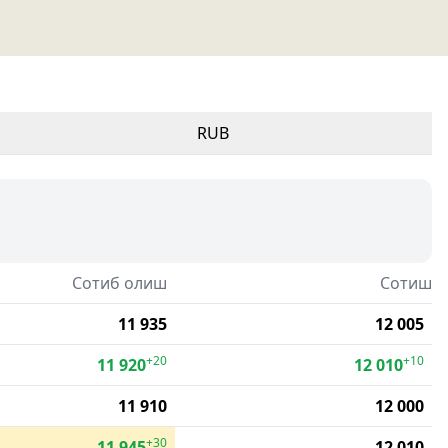
RUB
Сотиб олиш
Сотиш
11 935
12 005
+20
+10
11 920
12 010
11 910
12 000
+30
11 945
12 010