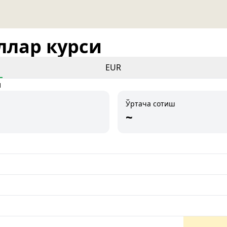
оллар курси
EUR
и
Ўртача сотиш
~