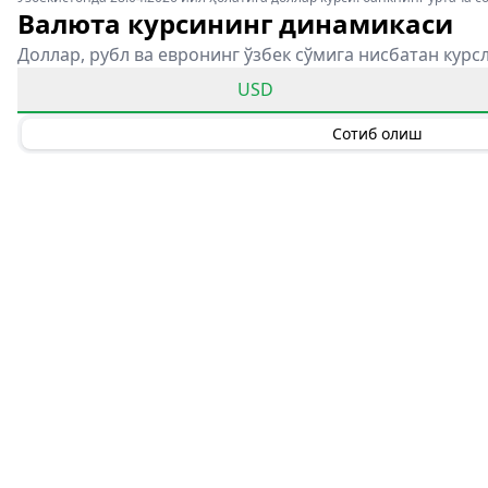
Валюта курсининг динамикаси
Доллар, рубл ва евронинг ўзбек сўмига нисбатан курс
USD
Сотиб олиш