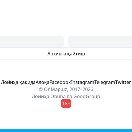
Архивга қайтиш
Лойиҳа ҳақида
Алоқа
Facebook
Instagram
Telegram
Twitter
© OnMap.uz, 2017–2026
Лойиҳа
Obuna
ва
GoodGroup
18+