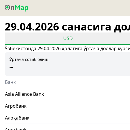
29.04.2026 санасига д
USD
Ўзбекистонда 29.04.2026 ҳолатига ўртача доллар курс
Ўртача сотиб олиш
~
Банк
Asia Alliance Bank
Агробанк
Алоқабанк
Anorbank