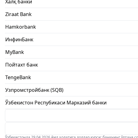
Халқ банки
Ziraat Bank
Hamkorbank
ИнфинБанк
MyBank
Пойтахт банк
TengeBank
Узпромстройбанк (SQB)
Ўзбекистон Респубикаси Марказий банки
Ўзбекистонда 29.04.2026 йил ҳолатига доллар курси: банкнинг ўртача соти