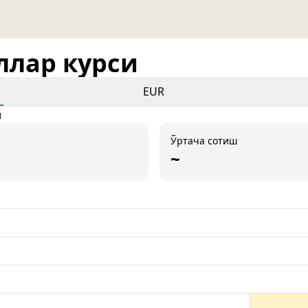
оллар курси
EUR
и
Ўртача сотиш
~