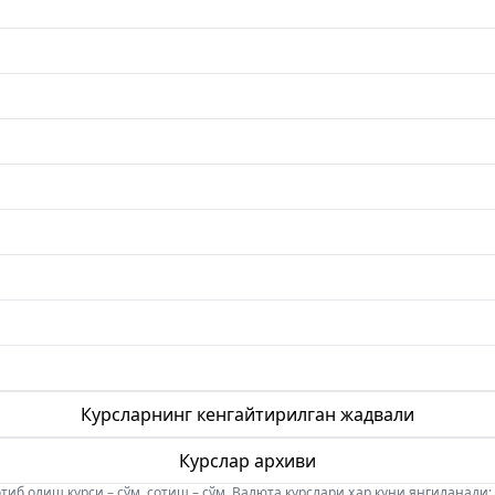
Курсларнинг кенгайтирилган жадвали
Курслар архиви
б олиш курси – сўм, сотиш – сўм. Валюта курслари ҳар куни янгиланади: 08:5