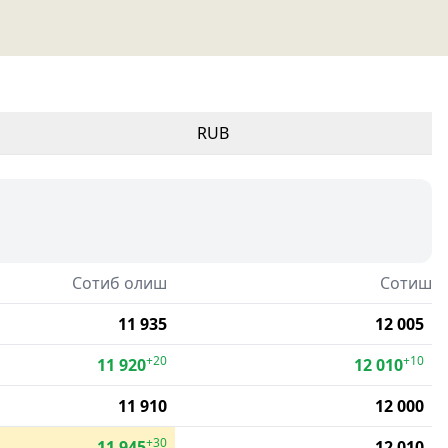
RUB
Сотиб олиш
Сотиш
11 935
12 005
+20
+10
11 920
12 010
11 910
12 000
+30
11 945
12 010