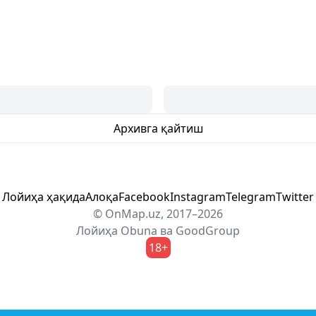
Архивга қайтиш
Лойиҳа ҳақида
Алоқа
Facebook
Instagram
Telegram
Twitter
© OnMap.uz, 2017–2026
Лойиҳа
Obuna
ва
GoodGroup
18+