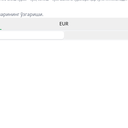
ларининг ўзгариши.
EUR