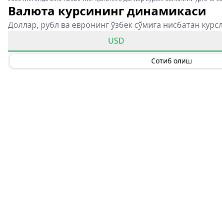
Валюта курсининг динамикаси
Доллар, рубл ва евронинг ўзбек сўмига нисбатан курс
USD
Сотиб олиш