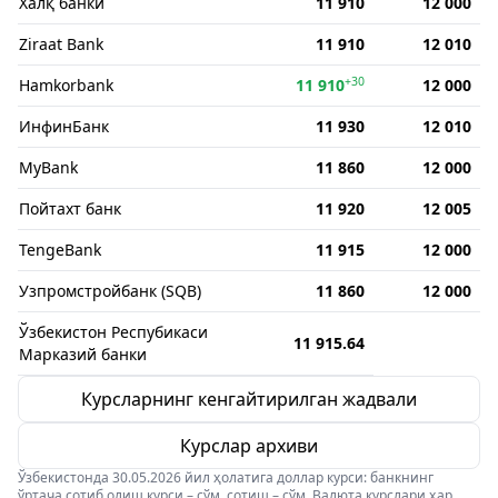
Халқ банки
11 910
12 000
Ziraat Bank
11 910
12 010
+30
Hamkorbank
11 910
12 000
ИнфинБанк
11 930
12 010
MyBank
11 860
12 000
Пойтахт банк
11 920
12 005
TengeBank
11 915
12 000
Узпромстройбанк (SQB)
11 860
12 000
Ўзбекистон Респубикаси
11 915.64
Марказий банки
Курсларнинг кенгайтирилган жадвали
Курслар архиви
Ўзбекистонда 30.05.2026 йил ҳолатига доллар курси: банкнинг
ўртача сотиб олиш курси – сўм, сотиш – сўм. Валюта курслари ҳар