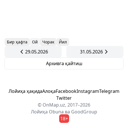
Бир ҳафта
Ой
Чорак
Йил
29.05.2026
31.05.2026
Архивга қайтиш
Лойиҳа ҳақида
Алоқа
Facebook
Instagram
Telegram
Twitter
© OnMap.uz, 2017–2026
Лойиҳа
Obuna
ва
GoodGroup
18+