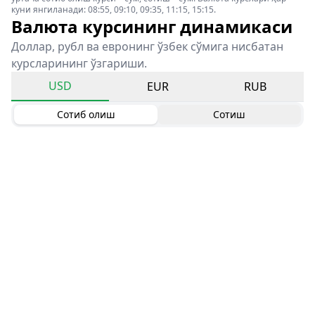
куни янгиланади: 08:55, 09:10, 09:35, 11:15, 15:15.
Валюта курсининг динамикаси
Доллар, рубл ва евронинг ўзбек сўмига нисбатан
курсларининг ўзгариши.
USD
EUR
RUB
Сотиб олиш
Сотиш