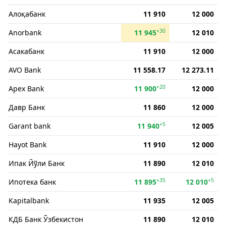
Алоқабанк
11 910
12 000
+30
Anorbank
11 945
12 010
Асакабанк
11 910
12 000
AVO Bank
11 558.17
12 273.11
+20
Apex Bank
11 900
12 000
Давр Банк
11 860
12 000
+5
Garant bank
11 940
12 005
Hayot Bank
11 910
12 000
Ипак Йўли Банк
11 890
12 010
+35
+5
Ипотека банк
11 895
12 010
Kapitalbank
11 935
12 005
КДБ Банк Ўзбекистон
11 890
12 010