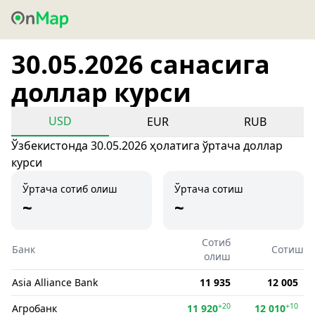
30.05.2026 санасига
доллар курси
USD
EUR
RUB
Ўзбекистонда 30.05.2026 ҳолатига ўртача доллар
курси
Ўртача сотиб олиш
Ўртача сотиш
~
~
Сотиб
Банк
Сотиш
олиш
Asia Alliance Bank
11 935
12 005
+20
+10
Агробанк
11 920
12 010