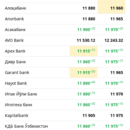
Алоқабанк
11 880
11 960
Anorbank
11 880
11 965
+20
+20
Асакабанк
11 900
11 970
AVO Bank
11 530.12
12 243.32
+15
+10
Apex Bank
11 915
11 975
+30
+15
Давр Банк
11 860
11 975
+30
Garant bank
11 915
11 965
+40
+10
Hayot Bank
11 890
11 970
+10
Ипак Йўли Банк
11 880
11 970
+30
+10
Ипотека банк
11 860
11 975
Kapitalbank
11 905
11 975
+30
+10
КДБ Банк Ўзбекистон
11 860
11 975