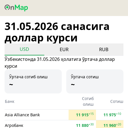
31.05.2026 санасига
доллар курси
USD
EUR
RUB
Ўзбекистонда 31.05.2026 ҳолатига ўртача доллар
курси
Ўртача сотиб олиш
Ўртача сотиш
~
~
Сотиб
Банк
Сотиш
олиш
+15
+10
Asia Alliance Bank
11 915
11 975
+30
+20
Агробанк
11 880
11 960