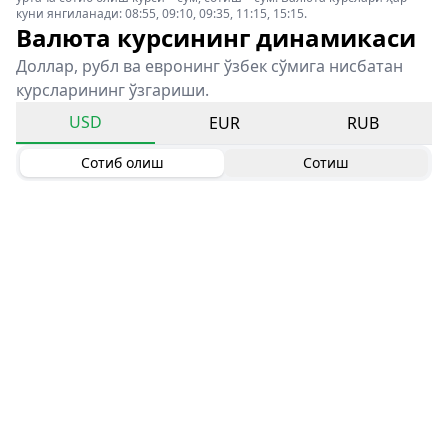
куни янгиланади: 08:55, 09:10, 09:35, 11:15, 15:15.
Валюта курсининг динамикаси
Доллар, рубл ва евронинг ўзбек сўмига нисбатан
курсларининг ўзгариши.
USD
EUR
RUB
Сотиб олиш
Сотиш