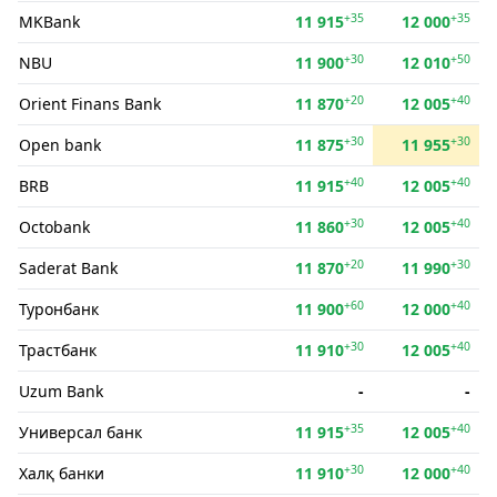
+35
+35
MKBank
11 915
12 000
+30
+50
NBU
11 900
12 010
+20
+40
Orient Finans Bank
11 870
12 005
+30
+30
Open bank
11 875
11 955
+40
+40
BRB
11 915
12 005
+30
+40
Octobank
11 860
12 005
+20
+30
Saderat Bank
11 870
11 990
+60
+40
Туронбанк
11 900
12 000
+30
+40
Трастбанк
11 910
12 005
Uzum Bank
-
-
+35
+40
Универсал банк
11 915
12 005
+30
+40
Халқ банки
11 910
12 000