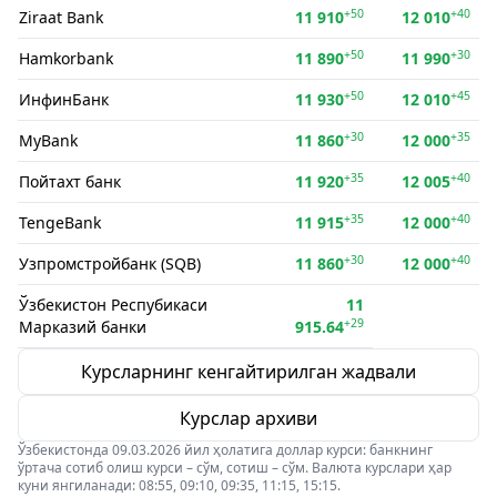
+50
+40
Ziraat Bank
11 910
12 010
+50
+30
Hamkorbank
11 890
11 990
+50
+45
ИнфинБанк
11 930
12 010
+30
+35
MyBank
11 860
12 000
+35
+40
Пойтахт банк
11 920
12 005
+35
+40
TengeBank
11 915
12 000
+30
+40
Узпромстройбанк (SQB)
11 860
12 000
Ўзбекистон Респубикаси
11
+29
Марказий банки
915.64
Курсларнинг кенгайтирилган жадвали
Курслар архиви
Ўзбекистонда 09.03.2026 йил ҳолатига доллар курси: банкнинг
ўртача сотиб олиш курси – сўм, сотиш – сўм. Валюта курслари ҳар
куни янгиланади: 08:55, 09:10, 09:35, 11:15, 15:15.