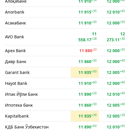
Алоқабанк
11 910
12 000
+35
+45
Anorbank
11 915
12 010
+30
+50
Асакабанк
11 910
12 000
11
12
AVO Bank
+28
+30
558.17
273.11
-20
+35
Apex Bank
11 880
12 000
+30
+40
Давр Банк
11 860
12 000
+50
+40
Garant bank
11 935
12 005
+60
+40
Hayot Bank
11 910
12 000
+20
+40
Ипак Йўли Банк
11 890
12 010
+30
+40
Ипотека банк
11 860
12 005
+30
+30
Kapitalbank
11 935
12 005
+60
+45
КДБ Банк Ўзбекистон
11 890
12 010