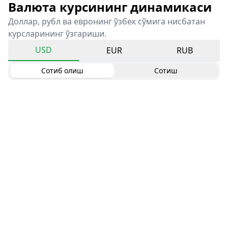
Валюта курсининг динамикаси
Доллар, рубл ва евронинг ўзбек сўмига нисбатан
курсларининг ўзгариши.
USD
EUR
RUB
Сотиб олиш
Сотиш