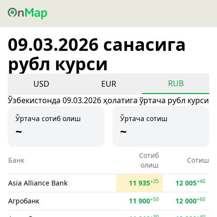
09.03.2026 санасига
рубл курси
RUB
USD
EUR
Ўзбекистонда 09.03.2026 ҳолатига ўртача рубл курси
Ўртача сотиб олиш
Ўртача сотиш
~
~
Сотиб
Банк
Сотиш
олиш
+35
+40
Asia Alliance Bank
11 935
12 005
+50
+60
Агробанк
11 900
12 000
+30
+40