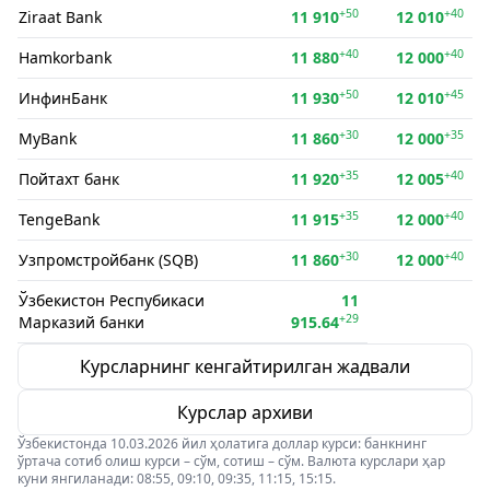
+50
+40
Ziraat Bank
11 910
12 010
+40
+40
Hamkorbank
11 880
12 000
+50
+45
ИнфинБанк
11 930
12 010
+30
+35
MyBank
11 860
12 000
+35
+40
Пойтахт банк
11 920
12 005
+35
+40
TengeBank
11 915
12 000
+30
+40
Узпромстройбанк (SQB)
11 860
12 000
Ўзбекистон Респубикаси
11
+29
Марказий банки
915.64
Курсларнинг кенгайтирилган жадвали
Курслар архиви
Ўзбекистонда 10.03.2026 йил ҳолатига доллар курси: банкнинг
ўртача сотиб олиш курси – сўм, сотиш – сўм. Валюта курслари ҳар
куни янгиланади: 08:55, 09:10, 09:35, 11:15, 15:15.