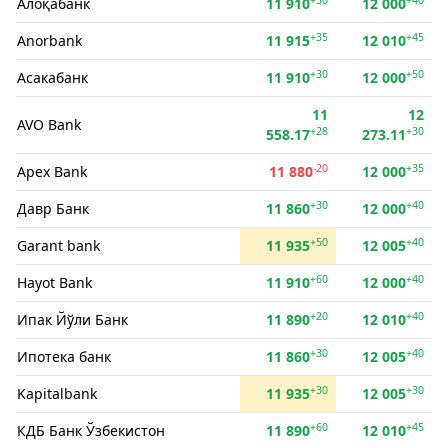
Алоқабанк
11 910
12 000
+35
+45
Anorbank
11 915
12 010
+30
+50
Асакабанк
11 910
12 000
11
12
AVO Bank
+28
+30
558.17
273.11
-20
+35
Apex Bank
11 880
12 000
+30
+40
Давр Банк
11 860
12 000
+50
+40
Garant bank
11 935
12 005
+60
+40
Hayot Bank
11 910
12 000
+20
+40
Ипак Йўли Банк
11 890
12 010
+30
+40
Ипотека банк
11 860
12 005
+30
+30
Kapitalbank
11 935
12 005
+60
+45
КДБ Банк Ўзбекистон
11 890
12 010