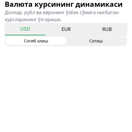
Валюта курсининг динамикаси
Доллар, рубл ва евронинг ўзбек сўмига нисбатан
курсларининг ўзгариши.
USD
EUR
RUB
Сотиб олиш
Сотиш