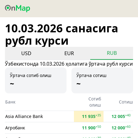
10.03.2026 санасига
рубл курси
RUB
USD
EUR
Ўзбекистонда 10.03.2026 ҳолатига ўртача рубл курси
Ўртача сотиб олиш
Ўртача сотиш
~
~
Сотиб
Банк
Сотиш
олиш
+35
+40
Asia Alliance Bank
11 935
12 005
+50
+60
Агробанк
11 900
12 000
+30
+40